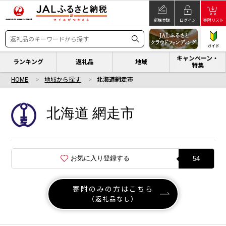
新規登録
ログイン
寄附リスト
ガイド
キャンペーン・
ランキング
返礼品
地域
特集
HOME
地域から探す
北海道網走市
北海道 網走市
お気に入り登録する
54
寄附のみの方はこちら
（返礼品なし）