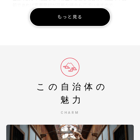
前であれば変更受付が可能な場合もございますので、
なるべくお早めにご連絡をいただきたく存じます。
もっと見る
また、佐川急便においては従来より有償での転送手続きと
なっておりますので
併せてご理解のほどいただければ幸いです。
■受領証明書
入金確認後、注文内容確認画面の【注文者情報】に記載の
住所に15日程度で発送いたします。
■ワンストップ特例申請書
申請書を受領書と一緒にお送りします。必要情報を記載の
この自治体の
上、同封の返信用封筒で返送してください。
魅力
[送付先]
〒093-8555 北海道網走市南5条東1丁目10
CHARM
網走市役所 商工労働課 商工労働係あて
TEL:0152-61-6000 FAX:0152-44-9768