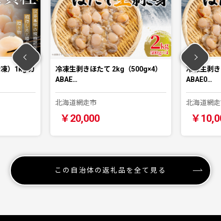
）1kg カ
冷凍生剥きほたて 2kg（500g×4）
冷凍生剥きほ
ABAE…
ABAE0…
北海道網走市
北海道網走
￥20,000
￥10,0
この自治体の返礼品を全て見る