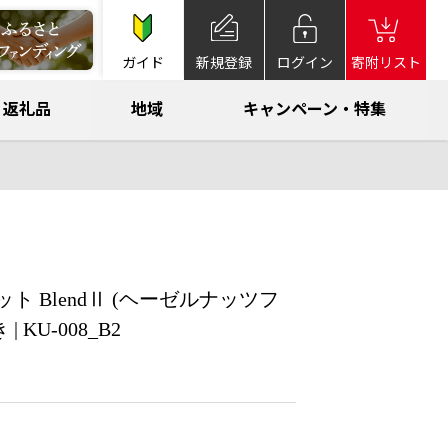
ガイド
新規登録
ログイン
寄附リスト
返礼品
地域
キャンペーン・特集
 BlendⅡ (ヘーゼルナッツフ
KU-008_B2