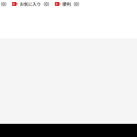
（0）
お気に入り（0）
便利（0）