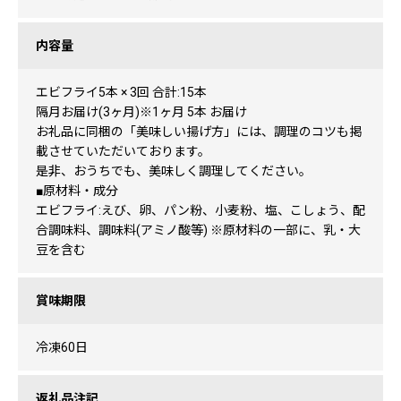
内容量
エビフライ5本 × 3回 合計:15本
隔月お届け(3ヶ月)※1ヶ月 5本 お届け
お礼品に同梱の「美味しい揚げ方」には、調理のコツも掲
載させていただいております。
是非、おうちでも、美味しく調理してください。
■原材料・成分
エビフライ:えび、卵、パン粉、小麦粉、塩、こしょう、配
合調味料、調味料(アミノ酸等) ※原材料の一部に、乳・大
豆を含む
賞味期限
冷凍60日
返礼品注記