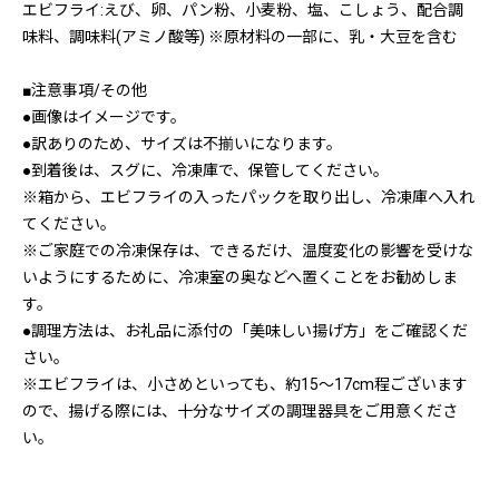
エビフライ:えび、卵、パン粉、小麦粉、塩、こしょう、配合調
味料、調味料(アミノ酸等) ※原材料の一部に、乳・大豆を含む
■注意事項/その他
●画像はイメージです。
●訳ありのため、サイズは不揃いになります。
●到着後は、スグに、冷凍庫で、保管してください。
※箱から、エビフライの入ったパックを取り出し、冷凍庫へ入れ
てください。
※ご家庭での冷凍保存は、できるだけ、温度変化の影響を受けな
いようにするために、冷凍室の奥などへ置くことをお勧めしま
す。
●調理方法は、お礼品に添付の「美味しい揚げ方」をご確認くだ
さい。
※エビフライは、小さめといっても、約15～17cm程ございます
ので、揚げる際には、十分なサイズの調理器具をご用意くださ
い。