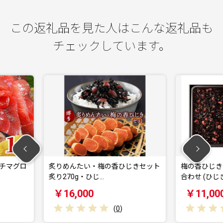
この返礼品を見た人はこんな返礼品も
チェックしています。
梅の香ひじきセット
梅の香ひじき・炙りめんたい 詰め
直火
…
合わせ (ひじき1…
￥11,000
￥
(
0
)
(
0
)