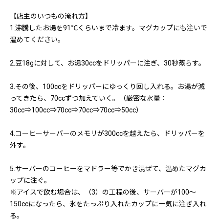
【店主のいつもの淹れ方】
1.沸騰したお湯を91℃くらいまで冷ます。マグカップにも注いで
温めてください。
2.豆18gに対して、お湯30ccをドリッパーに注ぎ、30秒蒸らす。
3.その後、100ccをドリッパーにゆっくり回し入れる。お湯が減
ってきたら、70ccずつ加えていく。（厳密な水量：
30cc⇒100cc⇒70cc⇒70cc⇒70cc⇒50cc）
4.コーヒーサーバーのメモリが300ccを越えたら、ドリッパーを
外す。
5.サーバーのコーヒーをマドラー等でかき混ぜて、温めたマグカ
ップに注ぐ。
※アイスで飲む場合は、（3）の工程の後、サーバーが100〜
150ccになったら、氷をたっぷり入れたカップに一気に注ぎ入れ
る。