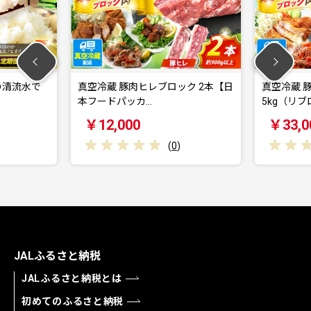
蔵 豚肉ヒレブロック 2本【日
真空冷蔵 豚ロースブロック 約
ドパッカ…
5kg（リブロースと…
,000
￥33,000
(
0
)
(
0
)
JALふるさと納税
JALふるさと納税とは
初めてのふるさと納税