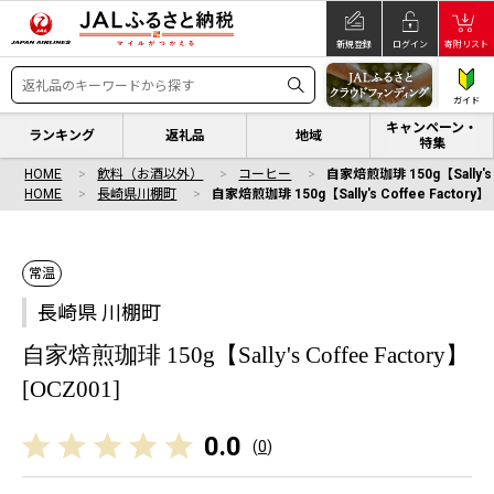
新規登録
ログイン
寄附リスト
ガイド
キャンペーン・
ランキング
返礼品
地域
特集
HOME
飲料（お酒以外）
コーヒー
自家焙煎珈琲 150g【Sally's C
HOME
長崎県川棚町
自家焙煎珈琲 150g【Sally's Coffee Factory】 
常温
長崎県 川棚町
自家焙煎珈琲 150g【Sally's Coffee Factory】
[OCZ001]
0.0
(
0
)