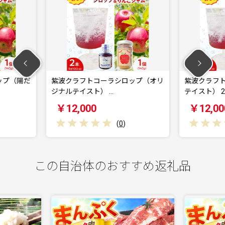
コーラシロップ（オリ
紫波クラフトコーラシロップ（黄昏
紫
） …
テイスト） 2本 …
ま
￥12,000
(
0
)
(
0
)
この自治体のおすすめ返礼品