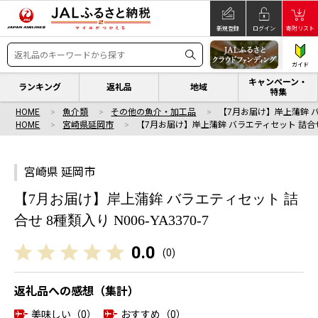
新規登録
ログイン
寄附リスト
ガイド
キャンペーン・
ランキング
返礼品
地域
特集
HOME
魚介類
その他の魚介・加工品
【7月お届け】岸上蒲鉾 バ
HOME
宮崎県延岡市
【7月お届け】岸上蒲鉾 バラエティセット 詰合せ
宮崎県 延岡市
【7月お届け】岸上蒲鉾 バラエティセット 詰
合せ 8種類入り N006-YA3370-7
0.0
(
0
)
返礼品への感想（集計）
美味しい（0）
おすすめ（0）