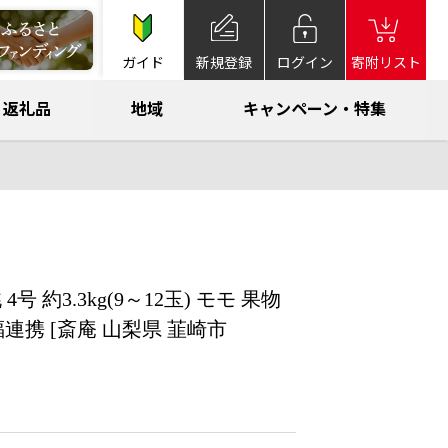
ガイド
新規登録
ログイン
寄附リスト
返礼品
地域
キャンペーン・特集
号 約3.3kg(9～12玉) モモ 果物
連携 [斎庵 山梨県 韮崎市