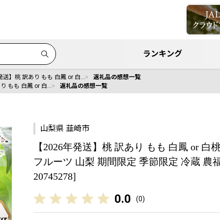
ランキング
発送】桃 訳あり もも 白鳳 or 白…
返礼品の感想一覧
 もも 白鳳 or 白…
返礼品の感想一覧
山梨県 韮崎市
【2026年発送】桃 訳あり もも 白鳳 or 白桃 4
フルーツ 山梨 期間限定 季節限定 冷蔵 農福
20745278]
0.0
(
0
)