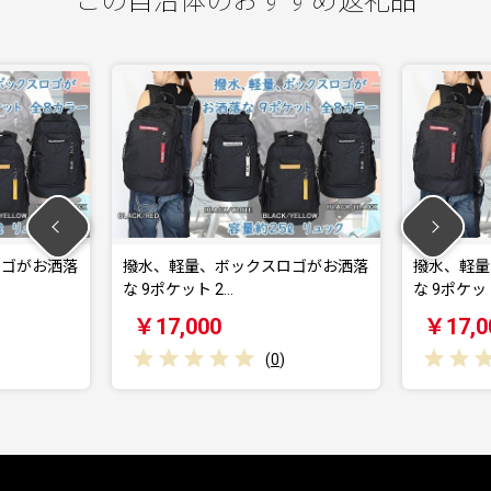
この自治体のおすすめ返礼品
ゴがお洒落
撥水、軽量、ボックスロゴがお洒落
撥水、軽量、
な 9ポケット 2…
な 9ポケット 
￥17,000
￥17,00
(
0
)