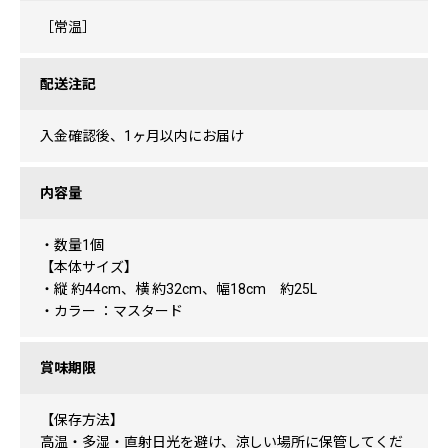
［常温］
配送注記
入金確認後、1ヶ月以内にお届け
内容量
・数量1個
【本体サイズ】
・縦 約44cm、横 約32cm、幅18cm 約25L
・カラー ：マスタード
賞味期限
【保存方法】
高温・多湿・直射日光を避け、涼しい場所に保管してくだ