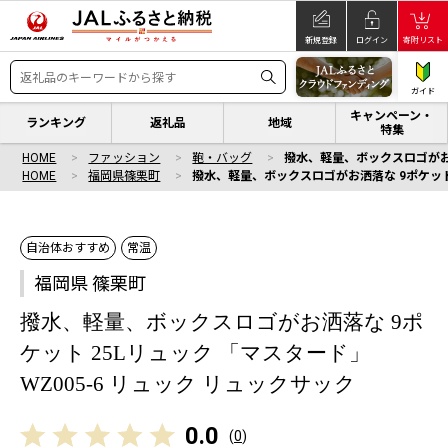
新規登録
ログイン
寄附リスト
ガイド
キャンペーン・
ランキング
返礼品
地域
特集
HOME
ファッション
鞄・バッグ
撥水、軽量、ボックスロゴがお洒
HOME
福岡県篠栗町
撥水、軽量、ボックスロゴがお洒落な 9ポケット 
自治体おすすめ
常温
福岡県 篠栗町
撥水、軽量、ボックスロゴがお洒落な 9ポ
ケット 25Lリュック 「マスタード」
WZ005-6 リュック リュックサック
0.0
(
0
)