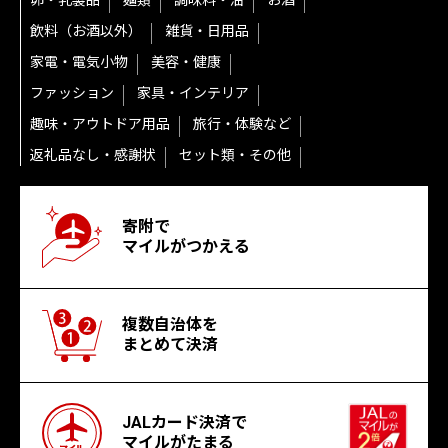
卵・乳製品
麺類
調味料・油
お酒
飲料（お酒以外）
雑貨・日用品
家電・電気小物
美容・健康
ファッション
家具・インテリア
趣味・アウトドア用品
旅行・体験など
返礼品なし・感謝状
セット類・その他
寄附で
マイルがつかえる
複数自治体を
まとめて決済
JALカード決済で
マイルがたまる