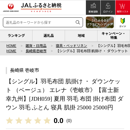
新規登録
ログイン
寄附リスト
ガイド
キャンペーン・
ランキング
返礼品
地域
特集
HOME
雑貨・日用品
寝具・ベッドリネン
【シングル】羽毛布団 
HOME
長崎県壱岐市
【シングル】羽毛布団 肌掛け ・ ダウンケット 
長崎県 壱岐市
【シングル】羽毛布団 肌掛け ・ ダウンケッ
ト （ベージュ） エレナ《壱岐市》【富士新
幸九州】[JDH059] 夏用 羽毛 布団 掛け布団 ダ
ウン 羽毛 ふとん 寝具 肌掛 25000 25000円
0.0
(
0
)