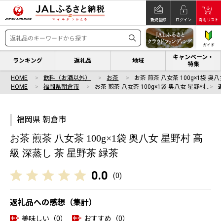
新規登録
ログイン
寄附リスト
ガイド
キャンペーン・
ランキング
返礼品
地域
特集
HOME
飲料（お酒以外）
お茶
お茶 煎茶 八女茶 100g×1袋 奥
HOME
福岡県朝倉市
お茶 煎茶 八女茶 100g×1袋 奥八女 星野村…
福岡県 朝倉市
お茶 煎茶 八女茶 100g×1袋 奥八女 星野村 高
級 深蒸し 茶 星野茶 緑茶
0.0
(
0
)
返礼品への感想（集計）
美味しい（0）
おすすめ（0）