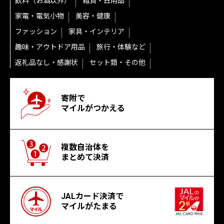
飲料（お酒以外）
雑貨・日用品
家電・電気小物
美容・健康
ファッション
家具・インテリア
趣味・アウトドア用品
旅行・体験など
返礼品なし・感謝状
セット類・その他
寄附で
マイルがつかえる
複数自治体を
まとめて決済
JALカード決済で
マイルがたまる