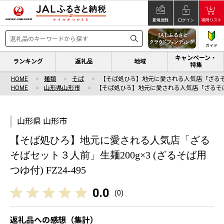
新規登録
ログイン
寄附リスト
ガイド
キャンペーン・
ランキング
返礼品
地域
特集
HOME
麺類
そば
【そば処ひろ】地元に愛される人気店「ざる
HOME
山形県山形市
【そば処ひろ】地元に愛される人気店「ざるそ
山形県 山形市
【そば処ひろ】地元に愛される人気店「ざる
そばセット３人前」生麺200g×3 (ざるそば用
つゆ付) FZ24-495
0.0
(
0
)
返礼品への感想（集計）