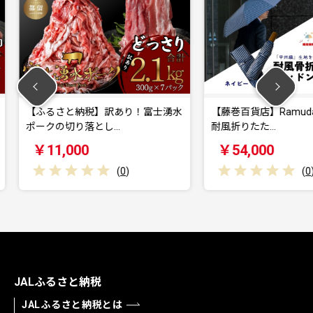
あり！富士湧水
【藤巻百貨店】Ramuda 晴雨兼用
【202
…
耐風折りたた…
ード］
￥54,000
￥11
(
0
)
(
0
)
JALふるさと納税
JALふるさと納税とは