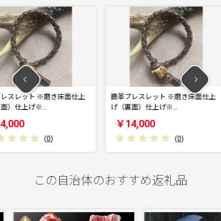
き床面仕上
鹿革ブレスレット ※磨き床面仕上
鹿革ブレ
げ（裏面）仕上げ※…
仕上げ※【
￥14,000
￥14,
)
(
0
)
この自治体のおすすめ返礼品