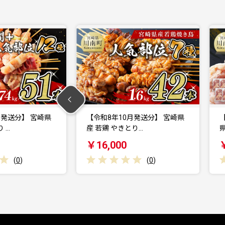
月発送分】 宮崎県
【令和8年10月発送分】 宮崎県
 …
産 若鶏 やきとり…
￥16,000
(
0
)
(
0
)