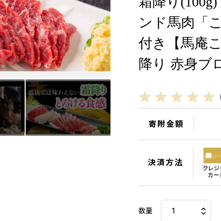
霜降り(100g
ンド馬肉「
付き【馬庵こ
降り 赤身ブロ
寄附金額
決済方法
数量