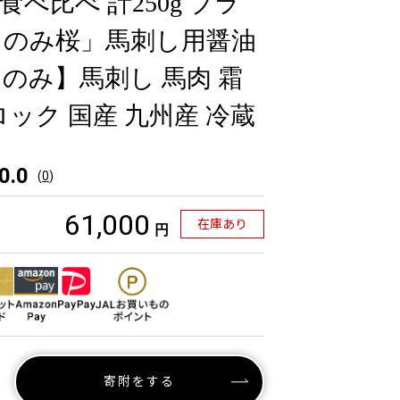
) 食べ比べ 計250g ブラ
このみ桜」馬刺し用醤油
のみ】馬刺し 馬肉 霜
ック 国産 九州産 冷蔵
0.0
(
0
)
61,000
在庫あり
円
寄附をする