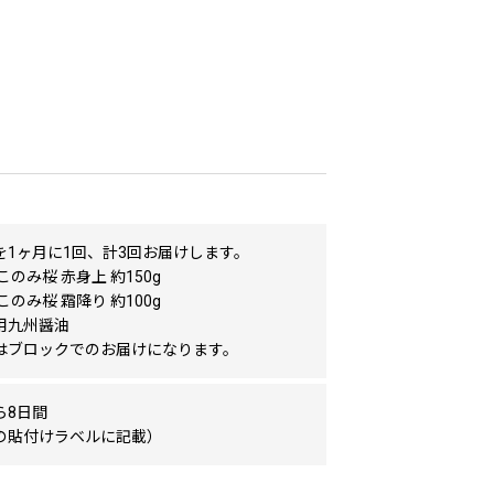
を1ヶ月に1回、計3回お届けします。
このみ桜 赤身上 約150g
このみ桜 霜降り 約100g
用九州醤油
はブロックでのお届けになります。
ら8日間
の貼付けラベルに記載）