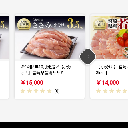
※令和8年10月発送※【小分
【 小分け 】 宮崎
け！】宮崎県産鶏ササミ…
3kg 【 …
￥15,000
￥14,000
(
0
)