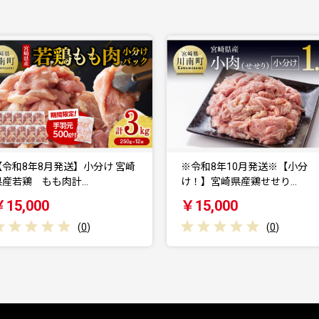
【令和8年8月発送】小分け 宮崎
※令和8年10月発送※【小分
県産若鶏 もも肉計…
け！】宮崎県産鶏せせり…
￥15,000
￥15,000
(
0
)
(
0
)