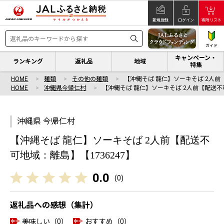
新規登録
ログイン
寄附リスト
ガイド
キャンペーン・
ランキング
返礼品
地域
特集
HOME
麺類
その他の麺類
【沖縄そば 龍仁】ソーキそば 2人前
HOME
沖縄県今帰仁村
【沖縄そば 龍仁】ソーキそば 2人前【配送不
沖縄県 今帰仁村
【沖縄そば 龍仁】ソーキそば 2人前【配送不
可地域：離島】【1736247】
0.0
(
0
)
返礼品への感想（集計）
美味しい（0）
おすすめ（0）