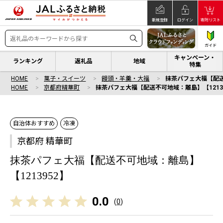
新規登録
ログイン
寄附リスト
ガイド
キャンペーン・
ランキング
返礼品
地域
特集
HOME
菓子・スイーツ
饅頭・羊羹・大福
抹茶パフェ大福【配送
HOME
京都府精華町
抹茶パフェ大福【配送不可地域：離島】【1213
自治体おすすめ
冷凍
京都府 精華町
抹茶パフェ大福【配送不可地域：離島】
【1213952】
0.0
(
0
)