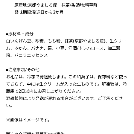
原産地:京都やましろ産 抹茶/製造地:精華町
賞味期限:発送日から3か月
■原材料・成分
白いんげん豆、砂糖、もち粉、抹茶(京都やましろ産)、生クリー
ム、みかん、バナナ、栗、小豆、洋酒/トレハロース、加工澱
粉、バニラエッセンス
■注意事項/その他
お礼品は、冷凍で発送致します。この和菓子は、保存料など使っ
ておらず、中には生クリームが入った生ものです。解凍後は、冷
蔵庫で2日以内にお召し上がりください。
混雑状態により発送が遅れる場合がございます。ご了承くださ
い。
※画像はイメージです。