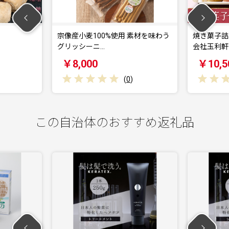
100%使用 素材を味わう
焼き菓子詰め合わせ 12個入り 株式
ニ…
会社玉利軒《3…
0
￥10,500
(
0
)
(
0
)
この自治体のおすすめ返礼品