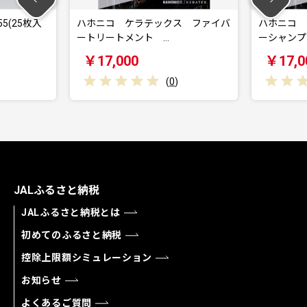
ニコ ケラテックス ファイバ
ハホニコ ケラテックス ファイ
リートメント …
ーシャンプー 30…
7,000
￥17,000
(
0
)
(
0
)
JALふるさと納税
JALふるさと納税とは
初めてのふるさと納税
控除上限額シミュレーション
お知らせ
よくあるご質問