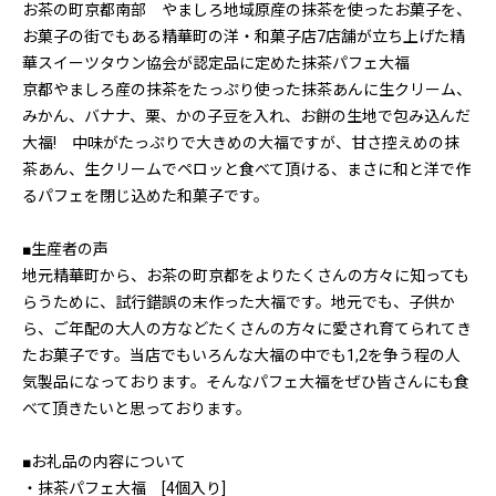
お茶の町京都南部 やましろ地域原産の抹茶を使ったお菓子を、
お菓子の街でもある精華町の洋・和菓子店7店舗が立ち上げた精
華スイーツタウン協会が認定品に定めた抹茶パフェ大福
京都やましろ産の抹茶をたっぷり使った抹茶あんに生クリーム、
みかん、バナナ、栗、かの子豆を入れ、お餅の生地で包み込んだ
大福! 中味がたっぷりで大きめの大福ですが、甘さ控えめの抹
茶あん、生クリームでペロッと食べて頂ける、まさに和と洋で作
るパフェを閉じ込めた和菓子です。
■生産者の声
地元精華町から、お茶の町京都をよりたくさんの方々に知っても
らうために、試行錯誤の末作った大福です。地元でも、子供か
ら、ご年配の大人の方などたくさんの方々に愛され育てられてき
たお菓子です。当店でもいろんな大福の中でも1,2を争う程の人
気製品になっております。そんなパフェ大福をぜひ皆さんにも食
べて頂きたいと思っております。
■お礼品の内容について
・抹茶パフェ大福 [4個入り]