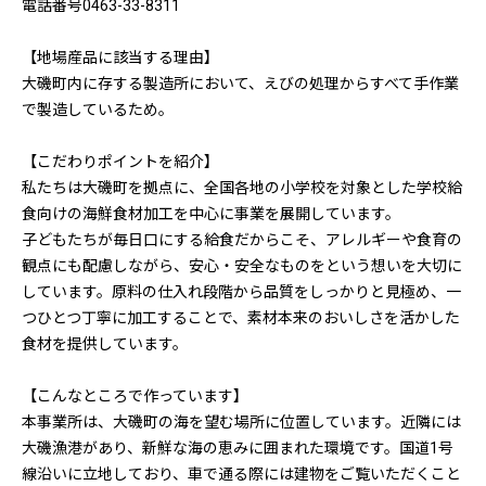
電話番号0463-33-8311
【地場産品に該当する理由】
大磯町内に存する製造所において、えびの処理からすべて手作業
で製造しているため。
【こだわりポイントを紹介】
私たちは大磯町を拠点に、全国各地の小学校を対象とした学校給
食向けの海鮮食材加工を中心に事業を展開しています。
子どもたちが毎日口にする給食だからこそ、アレルギーや食育の
観点にも配慮しながら、安心・安全なものをという想いを大切に
しています。原料の仕入れ段階から品質をしっかりと見極め、一
つひとつ丁寧に加工することで、素材本来のおいしさを活かした
食材を提供しています。
【こんなところで作っています】
本事業所は、大磯町の海を望む場所に位置しています。近隣には
大磯漁港があり、新鮮な海の恵みに囲まれた環境です。国道1号
線沿いに立地しており、車で通る際には建物をご覧いただくこと