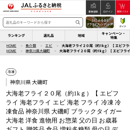
新規登録
ログイン
寄附リスト
ガイド
キャンペーン・
ランキング
返礼品
地域
特集
HOME
魚介類
エビ
大海老フライ２０尾（約1kｇ）【 エビフライ 
HOME
神奈川県大磯町
大海老フライ２０尾（約1kｇ）【 エビフライ 海
冷凍
神奈川県 大磯町
大海老フライ２０尾（約1kｇ）【 エビフ
ライ 海老フライ エビ 海老 フライ 冷凍 冷
凍食品 神奈川県 大磯町 ブラックタイガー
大海老 洋食 進物用 お惣菜 父の日 お歳暮
ギフト 贈答品 食品 増粘多糖類 母の日 デ