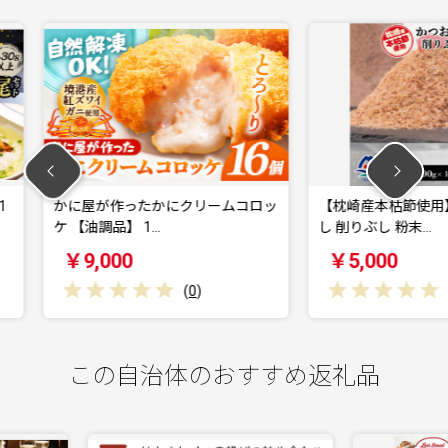
クリームコロッ
【枕崎産本枯節使用】かつおかれぶ
青森県
し 削りぶし 粉末…
たて 
￥5,000
￥19
(
0
)
(
0
)
この自治体のおすすめ返礼品