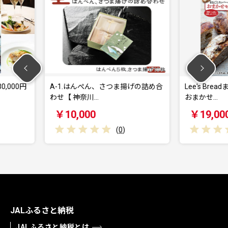
さつま揚げの詰め合
Lee's Breadまるごとカンパーニュ
大海
おまかせ…
【 エ
￥19,000
￥1
(
0
)
(
0
)
JALふるさと納税
JALふるさと納税とは