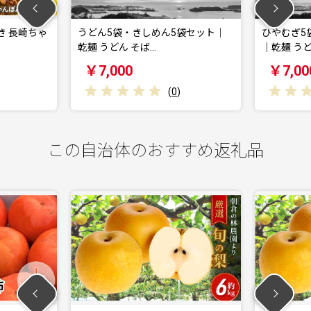
うどん5袋・きしめん5袋セット｜
ひやむぎ5袋・そうめん5
乾麺 うどん そば…
｜乾麺 うどん そ…
￥7,000
￥7,000
(
0
)
(
0
)
この自治体のおすすめ返礼品