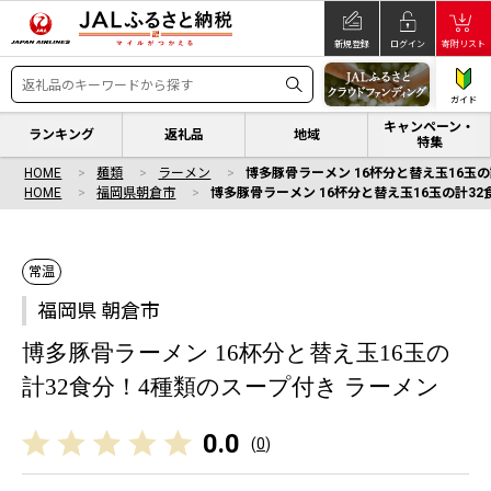
新規登録
ログイン
寄附リスト
ガイド
キャンペーン・
ランキング
返礼品
地域
特集
HOME
麺類
ラーメン
博多豚骨ラーメン 16杯分と替え玉16玉
HOME
福岡県朝倉市
博多豚骨ラーメン 16杯分と替え玉16玉の計3
常温
福岡県 朝倉市
博多豚骨ラーメン 16杯分と替え玉16玉の
計32食分！4種類のスープ付き ラーメン
0.0
(
0
)