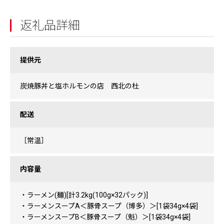
返礼品詳細
提供元
炭焼豚丼と塩ホルモンの店 西北の杜
配送
［常温］
内容量
・ラーメン(麺)[計3.2kg(100g×32パック)]
・ラーメンスープA＜豚骨スープ（博多）＞[1袋34g×4袋]
・ラーメンスープB＜豚骨スープ（魁）＞[1袋34g×4袋]