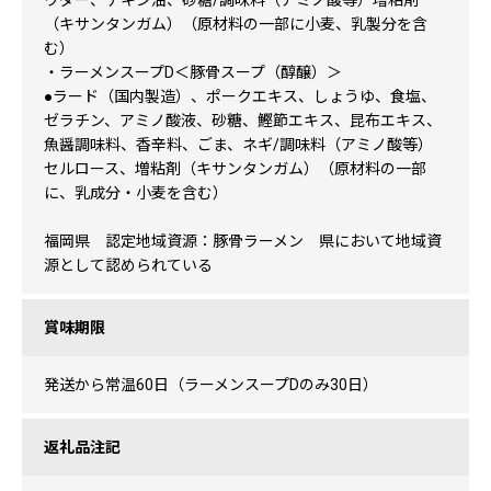
ウダー、チキン油、砂糖/調味料（アミノ酸等）増粘剤
（キサンタンガム）（原材料の一部に小麦、乳製分を含
む）
・ラーメンスープD＜豚骨スープ（醇醸）＞
●ラード（国内製造）、ポークエキス、しょうゆ、食塩、
ゼラチン、アミノ酸液、砂糖、鰹節エキス、昆布エキス、
魚醤調味料、香辛料、ごま、ネギ/調味料（アミノ酸等）
セルロース、増粘剤（キサンタンガム）（原材料の一部
に、乳成分・小麦を含む）
福岡県 認定地域資源：豚骨ラーメン 県において地域資
源として認められている
賞味期限
発送から常温60日（ラーメンスープDのみ30日）
返礼品注記