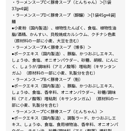
・ラーメンスープC＜豚骨スープ（とんちゃん）＞[1袋
37g×4袋]
・ラーメンスープD＜豚骨スープ（醇醸）＞[1袋45g×4袋]
麺
●小麦粉（国内製造）、植物性たんぱく、食塩、植物性油
脂/酒精、かんすい、貝殻焼成カルシウム、クチナシ色素
（原材料の一部に小麦、大豆を含む）
・ラーメンスープA＜豚骨スープ（博多）＞
●ポークエキス（国内製造）、豚脂、かつおぶしエキス、
しょうゆ、食塩、オニオンパウダー、砂糖、胡椒、にんに
く、しょうが/調味料（アミノ酸等）増粘剤（キサンタン
ガム）（原材料の一部に小麦、乳製分を含む）
・ラーメンスープB＜豚骨スープ（魁）
●ポークエキス（国内製造）、豚脂、かつおぶしエキス、
しょうゆ、食塩、香辛料、オニオンパウダー、砂糖/調味
料（アミノ酸等）増粘剤（キサンタンガム）（原材料の一
部に小麦、乳製分を含む）
・ラーメンスープC＜豚骨スープ（とんちゃん）＞
●ポークエキス（国内製造）、調製ラード、かつおぶしエ
キス、しょうゆ、食塩、食用植物油、香辛料、オニオンパ