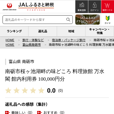
新規登録
ログイン
寄附リスト
ガイド
キャンペーン・
ランキング
返礼品
地域
特集
HOME
旅行・体験など
宿泊券・パッケージ旅行
南砺市桜ヶ池湖
HOME
富山県南砺市
南砺市桜ヶ池湖畔の味どころ 料理旅館 万水閣 
富山県 南砺市
南砺市桜ヶ池湖畔の味どころ 料理旅館 万水
閣 館内利用券 100,000円分
0.0
(
0
)
返礼品への感想（集計）
美味しい（0）
おすすめ（0）