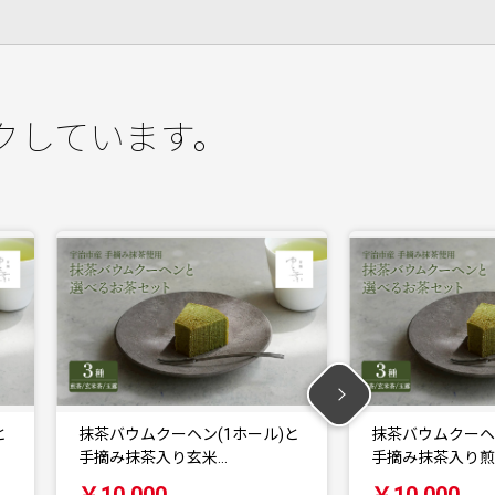
クしています。
と
抹茶バウムクーヘン(1ホール)と
京都府与謝野町に
手摘み抹茶入り煎茶…
マツを練り込んだ
￥10,000
￥13,000