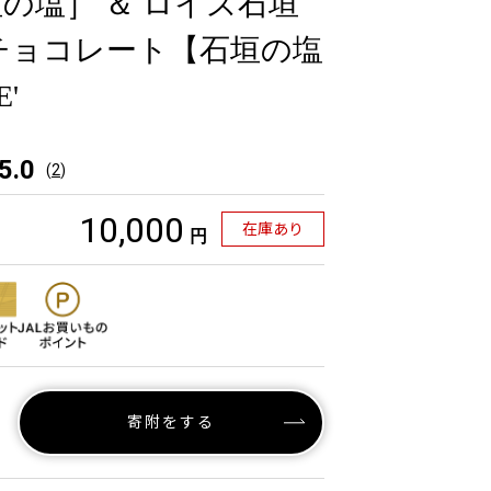
の塩］ ＆ ロイズ石垣
チョコレート【石垣の塩
'
5.0
(
2
)
10,000
在庫あり
円
寄附をする