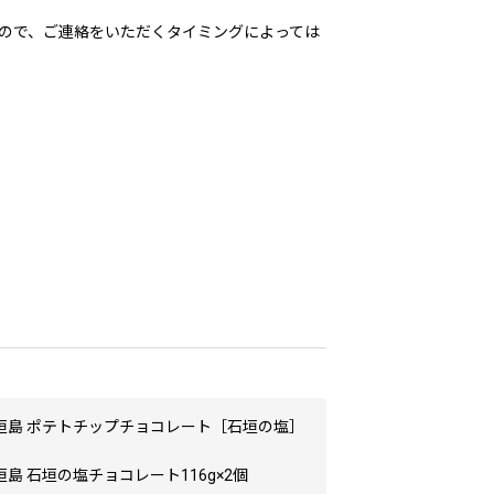
ので、ご連絡をいただくタイミングによっては
垣島 ポテトチップチョコレート［石垣の塩］
島 石垣の塩チョコレート116g×2個