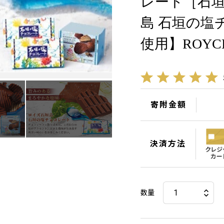
レート［石垣
島 石垣の塩
使用】ROYCE
寄附金額
決済方法
数量