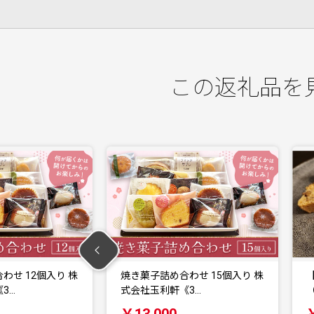
この返礼品を
わせ 15個入り 株
【福岡市】米粉の焼菓子セット
3…
（3種類×2袋）
￥10,000