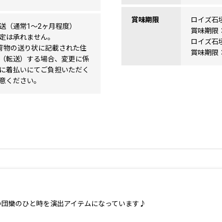
賞味期限
ロイズ石
送（通常1～2ヶ月程度）
賞味期限
定は承れません。
ロイズ石
 お荷物の送り状に記載された住
賞味期限
（転送）する場合、変更に係
に着払いにてご負担いただく
意ください。
の団欒のひと時を演出アイテムになっています♪