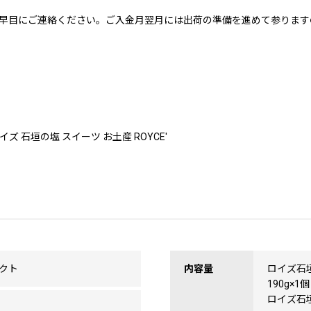
早目にご連絡ください。ご入金月翌月には出荷の準備を進めて参ります
ズ 石垣の塩 スイーツ お土産 ROYCE'
クト
内容量
ロイズ石
190g×1個
ロイズ石垣