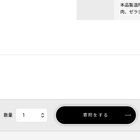
本品製造
肉、ゼラ
数量
寄附をする