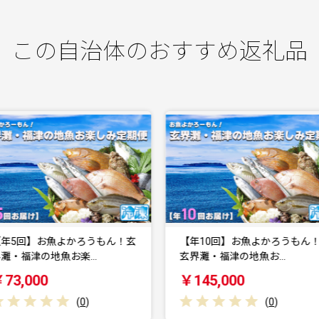
この自治体のおすすめ返礼品
【年10回】お魚よかろうもん！
【年5回】福津の旬の魚介類こ
玄界灘・福津の地魚お…
わり定期便【随時開始…
￥145,000
￥67,000
(
0
)
(
0
)