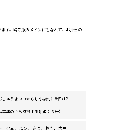
います。晩ご飯のメインにもなれて、お弁当の
びしゅうまい（からし小袋付）8個×1P
品基準のうち該当する類型：３号】
：小麦、 えび、 さば、 豚肉、 大豆