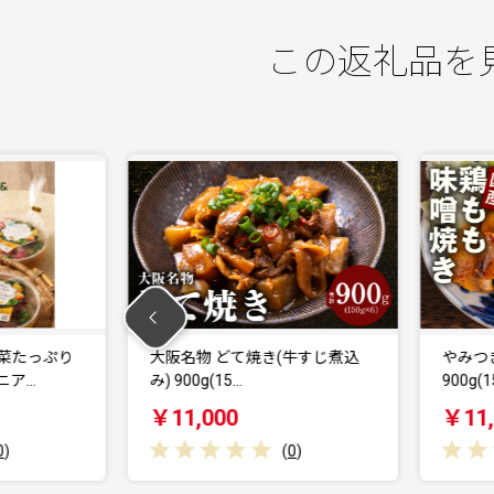
この返礼品を
焼き(牛すじ煮込
やみつき 国産鶏もも味噌焼き
900g(150g×…
￥11,000
(
0
)
(
0
)