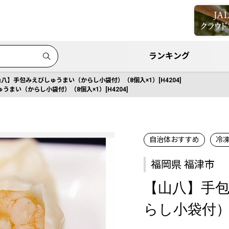
ランキング
八】手包みえびしゅうまい（からし小袋付）（8個入×1）[H4204]
まい（からし小袋付）（8個入×1）[H4204]
自治体おすすめ
冷
福岡県 福津市
【山八】手
らし小袋付）（