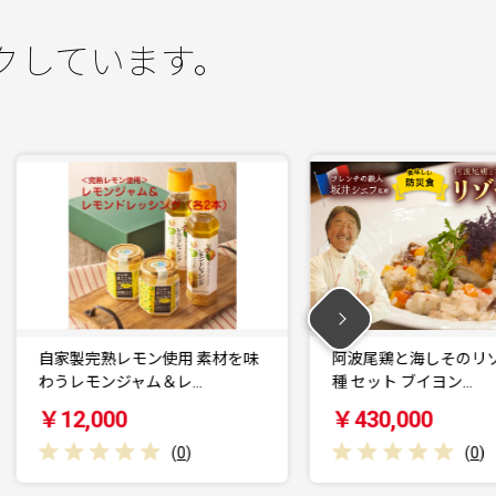
クしています。
味
阿波尾鶏と海しそのリゾット 2
阿波尾鶏と海しそ
種 セット ブイヨン…
食 セット 生クリ
￥430,000
￥220,000
(
0
)