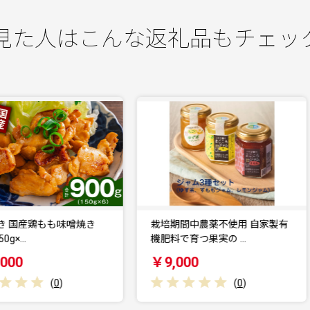
見た人はこんな返礼品もチェッ
栽培期間中農薬不使用 自家製有
自家製完熟レモン使用 素材を
機肥料で育つ果実の …
わうレモンジャム＆レ…
￥9,000
￥12,000
(
0
)
(
0
)