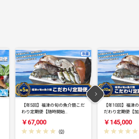
だ
【年10回】福津の旬の魚介類こ
【年5回】旬のフ
だわり定期便【加工承…
あんずの里【随時
￥145,000
￥75,000
(
0
)