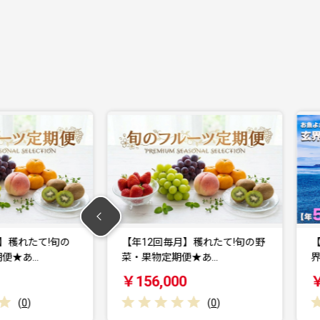
】穫れたて!旬の野
【年5回】お魚よかろうもん！玄
便★あ…
界灘・福津の地魚お楽…
￥73,000
(
0
)
(
0
)