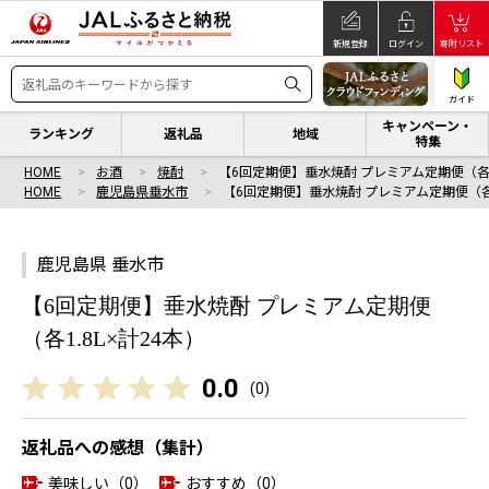
新規登録
ログイン
寄附リスト
ガイド
キャンペーン・
ランキング
返礼品
地域
特集
HOME
お酒
焼酎
【6回定期便】垂水焼酎 プレミアム定期便（各1
HOME
鹿児島県垂水市
【6回定期便】垂水焼酎 プレミアム定期便（各1
鹿児島県 垂水市
【6回定期便】垂水焼酎 プレミアム定期便
（各1.8L×計24本）
0.0
(
0
)
返礼品への感想（集計）
美味しい（0）
おすすめ（0）