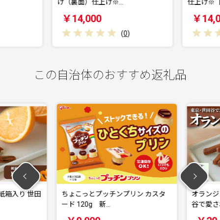
げ（裏面）仕上げ※…
仕上げ※【
￥14,000
￥14,0
(
0
)
この自治体のおすすめ返礼品
紙箱入り 世田
ちょこっとプッチンプリン カスタ
オランジェッ
ード 120g 新…
谷で愛され