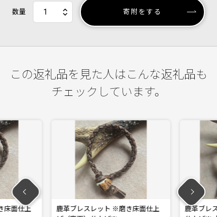
数量
寄附をする
この返礼品を見た人はこんな返礼品も
チェックしています。
き床面仕上
鹿革ブレスレット ※磨き床面仕上
鹿革ブレス