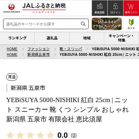
新規登録
ログイン
寄附リスト
ガイド
キャンペーン・
ランキング
返礼品
地域
特集
HOME
ファッション
靴・スリッパ
YEBiSUYA 5000-NIS
HOME
新潟県五泉市
YEBiSUYA 5000-NISHIKI 紅白 25cm
常温
新潟県 五泉市
YEBiSUYA 5000-NISHIKI 紅白 25cm | ニッ
ト スニーカー 靴 くつ シンプル おしゃれ
新潟県 五泉市 有限会社 恵比須屋
0.0
(
0
)