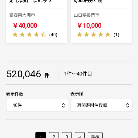
定【冷凍】【JALラウ…
3,000円分×1枚
愛媛県大洲市
山口県長門市
￥40,000
￥10,000
(
40
)
(
1
)
520,046
｜
1件～40件目
件
表示件数
表示順
2
3
最後
1