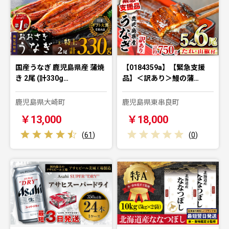
国産うなぎ 鹿児島県産 蒲焼
【0184359a】【緊急支援
き 2尾 (計330g…
品】＜訳あり＞鰻の蒲…
鹿児島県大崎町
鹿児島県東串良町
￥13,000
￥18,000
(
61
)
(
0
)