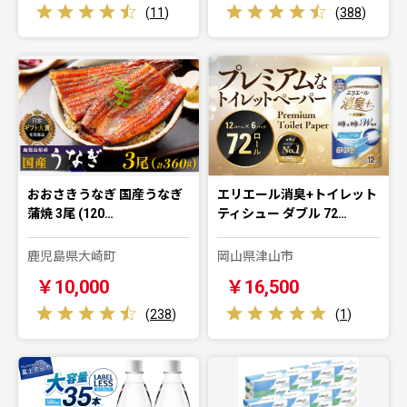
(
11
)
(
388
)
おおさきうなぎ 国産うなぎ
エリエール消臭+トイレット
蒲焼 3尾 (120…
ティシュー ダブル 72…
鹿児島県大崎町
岡山県津山市
￥10,000
￥16,500
(
238
)
(
1
)