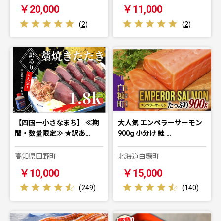
￥20,000
￥11,000
(
2
)
(
2
)
【四国一小さなまち】 ≪期
大人気 エンペラーサーモン
間・数量限定≫ ★訳あ…
900g 小分け 鮭 …
高知県田野町
北海道白糠町
￥10,000
￥15,000
(
249
)
(
140
)