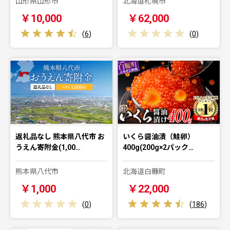
山形県山形市
北海道札幌市
￥10,000
￥62,000
(
6
)
(
0
)
返礼品なし 熊本県八代市 お
いくら醤油漬（鮭卵）
うえん寄附金(1,00…
400g(200g×2パック…
熊本県八代市
北海道白糠町
￥1,000
￥22,000
(
0
)
(
186
)