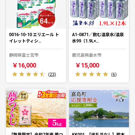
0016-10-10 エリエール ト
A1-0871／飲む温泉水/温泉
イレットティシ…
水99（1.9L×…
静岡県富士宮市
鹿児島県垂水市
￥16,000
￥15,000
(
23
)
(
6
)
【数量限定】令和7年産 夢つ
KK001_【返礼品なし】熊本