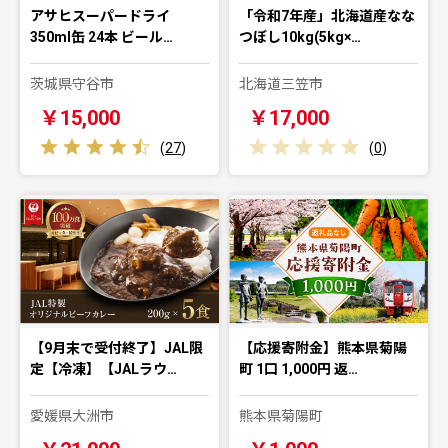
アサヒスーパードライ
「令和7年産」北海道産なな
350ml缶 24本 ビール…
つぼし10kg(5kg×…
茨城県守谷市
北海道三笠市
￥15,000
￥17,000
(
27
)
(
0
)
【9月末で受付終了】JAL限
【応援寄附金】熊本県菊陽
定【冷凍】【JALラウ…
町 1口 1,000円 返…
愛媛県大洲市
熊本県菊陽町