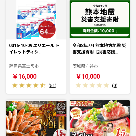
0016-10-09 エリエール ト
令和8年7月 熊本地方地震 災
イレットティシ…
害支援寄附【災害応援…
静岡県富士宮市
茨城県守谷市
￥16,000
￥10,000
(
51
)
(
0
)