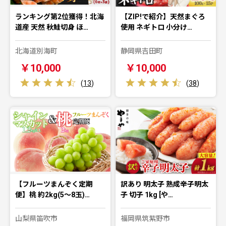
ランキング第2位獲得！北海
【ZIP!で紹介】天然まぐろ
道産 天然 秋鮭切身 ほ…
使用 ネギトロ 小分け…
北海道別海町
静岡県吉田町
￥10,000
￥10,000
(
13
)
(
38
)
【フルーツまんぞく定期
訳あり 明太子 熟成辛子明太
便】桃 約2kg(5～8玉)…
子 切子 1kg [や…
山梨県笛吹市
福岡県筑紫野市