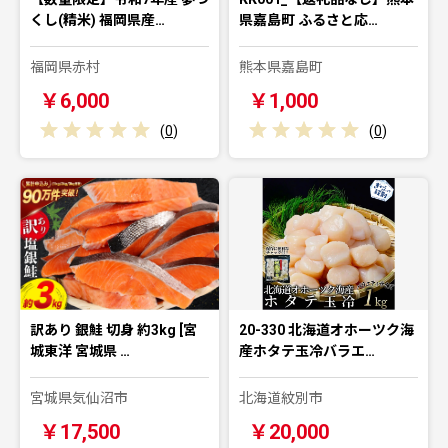
くし(精米) 福岡県産…
県嘉島町 ふるさと応…
福岡県赤村
熊本県嘉島町
￥6,000
￥1,000
(
0
)
(
0
)
訳あり 銀鮭 切身 約3kg [宮
20-330 北海道オホーツク海
城東洋 宮城県 …
産ホタテ玉冷バラエ…
宮城県気仙沼市
北海道紋別市
￥17,500
￥20,000