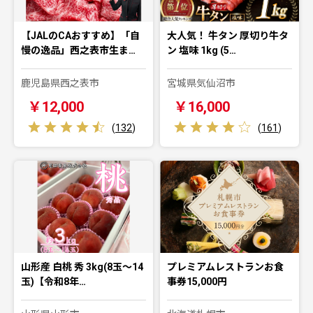
【JALのCAおすすめ】「自
大人気！ 牛タン 厚切り牛タ
慢の逸品」西之表市生ま…
ン 塩味 1kg (5…
鹿児島県西之表市
宮城県気仙沼市
￥12,000
￥16,000
(
132
)
(
161
)
山形産 白桃 秀 3kg(8玉～14
プレミアムレストランお食
玉)【令和8年…
事券15,000円