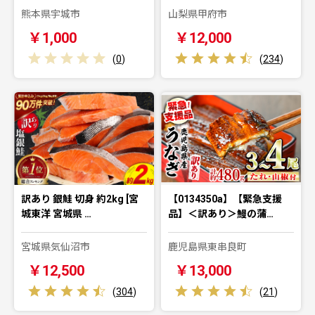
熊本県宇城市
山梨県甲府市
￥1,000
￥12,000
(
0
)
(
234
)
訳あり 銀鮭 切身 約2kg [宮
【0134350a】【緊急支援
城東洋 宮城県 …
品】＜訳あり＞鰻の蒲…
宮城県気仙沼市
鹿児島県東串良町
￥12,500
￥13,000
(
304
)
(
21
)