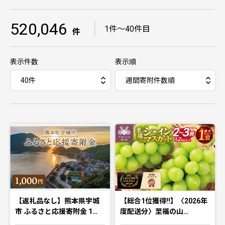
520,046
｜
1件〜40件目
件
表示件数
表示順
【返礼品なし】熊本県宇城
【総合1位獲得!!】〈2026年
市 ふるさと応援寄附金 1…
度配送分〉至福の山…