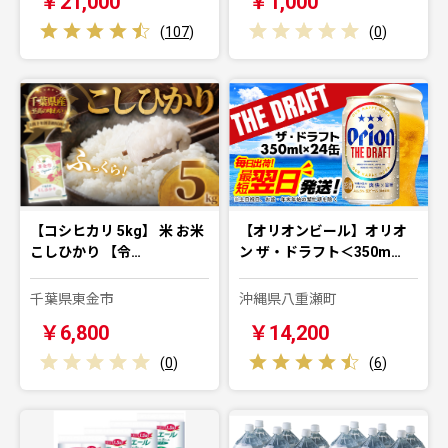
￥21,000
￥1,000
(
107
)
(
0
)
【コシヒカリ 5kg】 米 お米
【オリオンビール】オリオ
こしひかり 【令…
ン ザ・ドラフト＜350m…
千葉県東金市
沖縄県八重瀬町
￥6,800
￥14,200
(
0
)
(
6
)