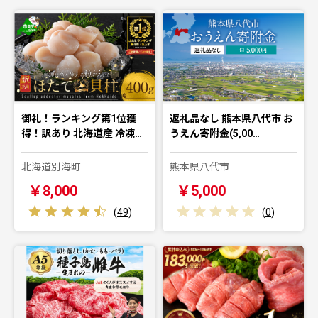
御礼！ランキング第1位獲
返礼品なし 熊本県八代市 お
得！訳あり 北海道産 冷凍…
うえん寄附金(5,00…
北海道別海町
熊本県八代市
￥8,000
￥5,000
(
49
)
(
0
)