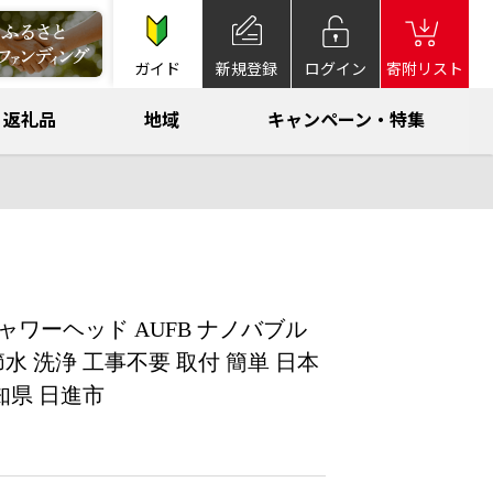
ガイド
新規登録
ログイン
寄附リスト
返礼品
地域
キャンペーン・特集
ャワーヘッド AUFB ナノバブル
水 洗浄 工事不要 取付 簡単 日本
知県 日進市