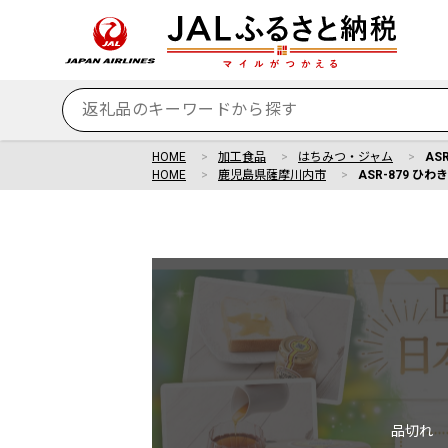
HOME
加工食品
はちみつ・ジャム
AS
HOME
鹿児島県薩摩川内市
ASR-879 ひ
品切れ