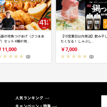
【10営業日以内発送】飲み干し
【10営業日以内発送】飲み干
たくなる！ しゃぶし…
たくなる！ しゃぶし…
￥7,000
￥5,000
(
0
)
(
0
)
人気ランキング
キャンペーン・特集