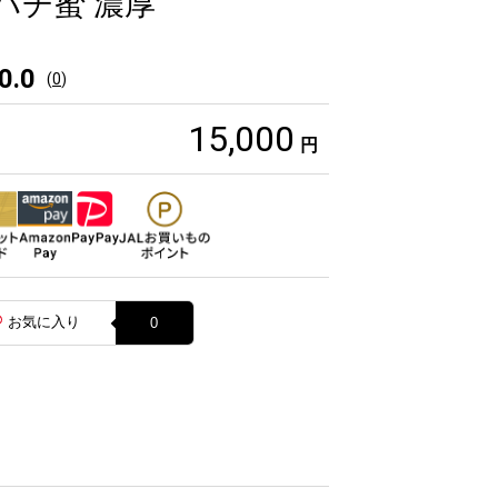
ハチ蜜 濃厚
0.0
(
0
)
15,000
円
お気に入り
0