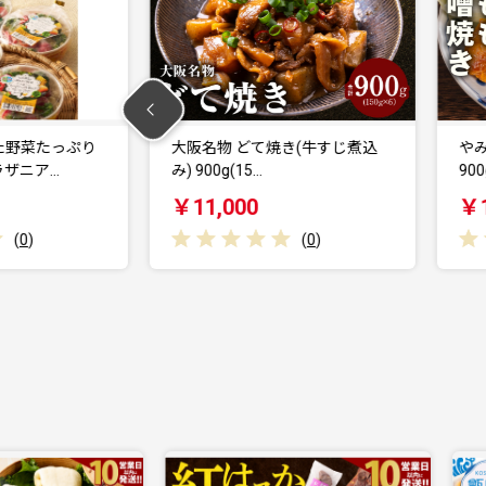
焼き(牛すじ煮込
やみつき 国産鶏もも味噌焼き
900g(150g×…
￥11,000
(
0
)
(
0
)