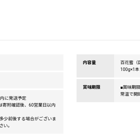
内容量
百花蜜（
100g×1本
賞味期限
■賞味期
常温で開
以内に発送予定
は寄附確認後、60営業日以内
多少前後する場合がございま
さい。