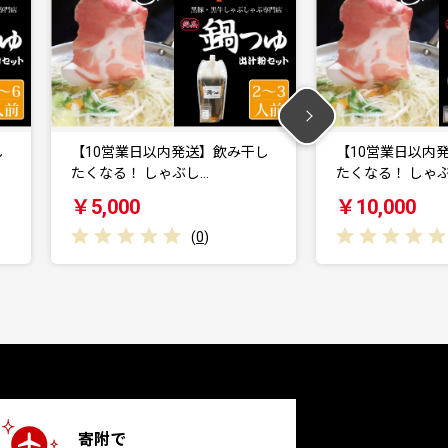
し
【10営業日以内発送】飲み干し
【10営業日以内
たくなる！ しゃぶし…
たくなる！ しゃ
￥10,000
￥6,000
(
0
)
寄附で