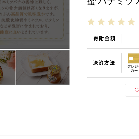
蜜 ハチミツ 
寄附金額
決済方法