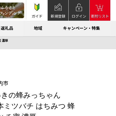
ガイド
新規登録
ログイン
寄附リスト
返礼品
地域
キャンペーン・特集
蜜 濃厚
内市
 ひわきの蜂みっちゃん
 日本ミツバチ はちみつ 蜂