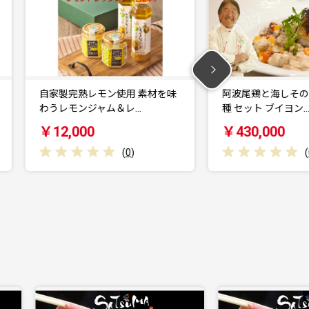
味
阿波尾鶏と海しそのリゾット 2
阿波尾鶏と海しそ
種 セット ブイヨン…
食 セット 生クリ
￥430,000
￥220,000
(
0
)