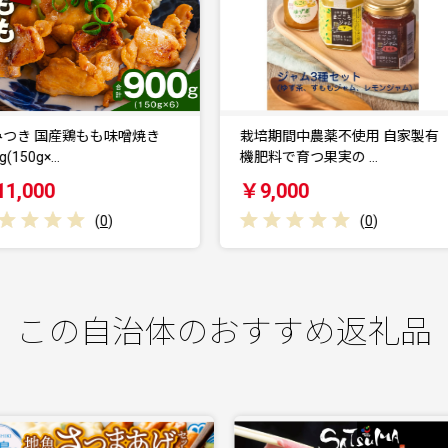
栽培期間中農薬不使用 自家製有
自家製完熟レモン使用 素材を
機肥料で育つ果実の …
わうレモンジャム＆レ…
￥9,000
￥12,000
(
0
)
(
0
)
この自治体のおすすめ返礼品