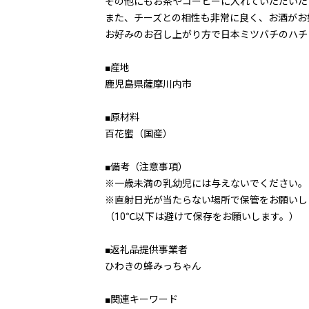
その他にもお茶やコーヒーに入れていただいた
また、チーズとの相性も非常に良く、お酒がお
お好みのお召し上がり方で日本ミツバチのハチ
■産地
鹿児島県薩摩川内市
■原材料
百花蜜（国産）
■備考（注意事項）
※一歳未満の乳幼児には与えないでください。
※直射日光が当たらない場所で保管をお願いし
（10℃以下は避けて保存をお願いします。）
■返礼品提供事業者
ひわきの蜂みっちゃん
■関連キーワード