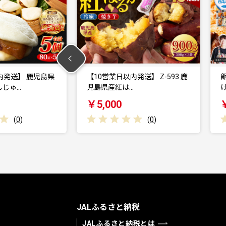
発送】 Z-593 鹿
甑島の地魚つけあげ（さつまあ
げ）セット 4種41枚…
￥11,000
(
0
)
(
0
)
JALふるさと納税
JALふるさと納税とは