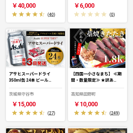
￥40,000
￥6,000
(
40
)
(
0
)
アサヒスーパードライ
【四国一小さなまち】 ≪期
350ml缶 24本 ビール…
間・数量限定≫ ★訳あ…
茨城県守谷市
高知県田野町
￥15,000
￥10,000
(
27
)
(
249
)