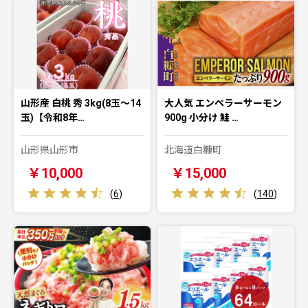
山形産 白桃 秀 3kg(8玉～14
大人気 エンペラーサーモン
玉)【令和8年…
900g 小分け 鮭 …
山形県山形市
北海道白糠町
￥10,000
￥15,000
(
6
)
(
140
)