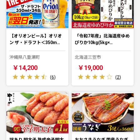
【オリオンビール】オリオ
「令和7年産」北海道産ゆめ
ン ザ・ドラフト＜350m…
ぴりか10kg(5kg×…
沖縄県八重瀬町
北海道三笠市
￥14,200
￥19,000
(
6
)
(
2
)
訳あり 明太子 熟成辛子明太
おおさきうなぎ 国産うなぎ