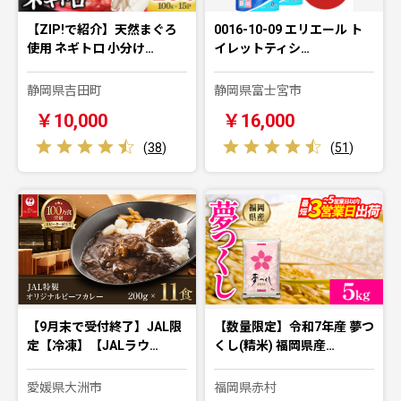
【ZIP!で紹介】天然まぐろ
0016-10-09 エリエール ト
使用 ネギトロ 小分け…
イレットティシ…
静岡県吉田町
静岡県富士宮市
￥10,000
￥16,000
(
38
)
(
51
)
【9月末で受付終了】JAL限
【数量限定】令和7年産 夢つ
定【冷凍】【JALラウ…
くし(精米) 福岡県産…
愛媛県大洲市
福岡県赤村