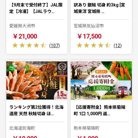
【9月末で受付終了】JAL限
訳あり 銀鮭 切身 約3kg [宮
定【冷凍】【JALラウ…
城東洋 宮城県 …
愛媛県大洲市
宮城県気仙沼市
￥21,000
￥17,500
(
107
)
(
12
)
ランキング第2位獲得！北海
【応援寄附金】熊本県菊陽
道産 天然 秋鮭切身 ほ…
町 1口 1,000円 返…
北海道別海町
熊本県菊陽町