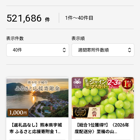
521,686
｜
1件〜40件目
件
表示件数
表示順
【返礼品なし】熊本県宇城
【総合1位獲得!!】〈2026年
市 ふるさと応援寄附金 1…
度配送分〉至福の山…