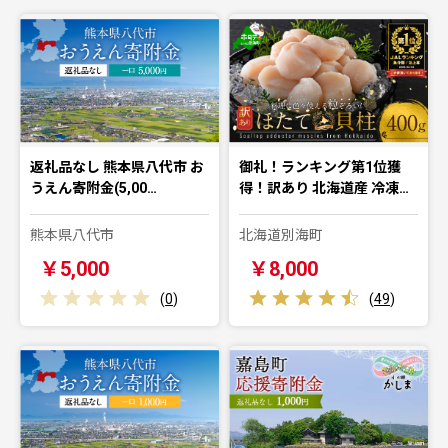
返礼品なし 熊本県八代市 お
御礼！ランキング第1位獲
うえん寄附金(5,00…
得！訳あり 北海道産 冷凍…
熊本県八代市
北海道別海町
￥5,000
￥8,000
(
0
)
(
49
)