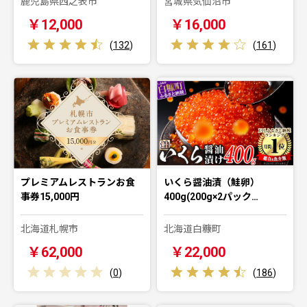
鹿児島県西之表市
宮城県気仙沼市
￥12,000
￥16,000
(
132
)
(
161
)
プレミアムレストランお食
いくら醤油漬（鮭卵）
事券15,000円
400g(200g×2パック…
北海道札幌市
北海道白糠町
￥62,000
￥22,000
(
0
)
(
186
)