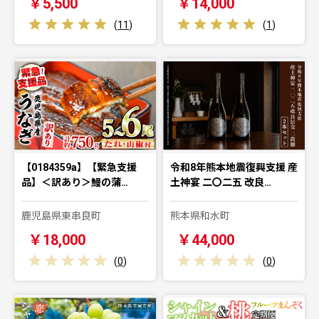
￥5,500
￥14,000
(
11
)
(
1
)
【0184359a】【緊急支援
令和8年熊本地震復興支援 産
品】＜訳あり＞鰻の蒲…
土神宴 二〇二五 改良…
鹿児島県東串良町
熊本県和水町
￥18,000
￥44,000
(
0
)
(
0
)