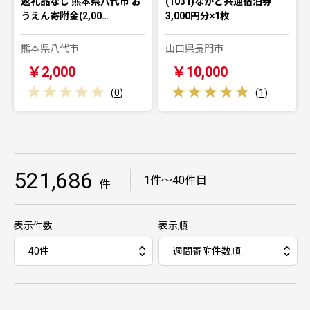
返礼品なし 熊本県八代市 お
(1031)ながと共通宿泊券
うえん寄附金(2,00…
3,000円分×1枚
熊本県八代市
山口県長門市
￥2,000
￥10,000
(
0
)
(
1
)
521,686
｜
1件～40件目
件
表示件数
表示順