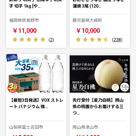
子 切子 1kg [や…
蒲焼 3尾 (120…
福岡県筑紫野市
鹿児島県大崎町
￥11,000
￥10,000
(
2
)
(
238
)
【最短3日発送】VOX ストレ
先行受付【星乃白桃】岡山
ート バナジウム 強…
県の桃園からお届けする三
つ…
山梨県富士吉田市
岡山県津山市