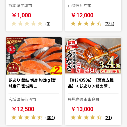
熊本県宇城市
山梨県甲府市
￥1,000
￥12,000
(
0
)
(
234
)
訳あり 銀鮭 切身 約2kg [宮
【0134350a】【緊急支援
城東洋 宮城県 …
品】＜訳あり＞鰻の蒲…
宮城県気仙沼市
鹿児島県東串良町
￥12,500
￥13,000
(
304
)
(
21
)