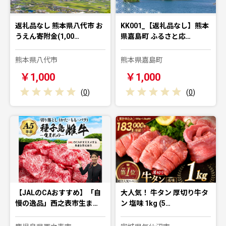
返礼品なし 熊本県八代市 お
KK001_【返礼品なし】熊本
うえん寄附金(1,00…
県嘉島町 ふるさと応…
熊本県八代市
熊本県嘉島町
￥1,000
￥1,000
(
0
)
(
0
)
【JALのCAおすすめ】「自
大人気！ 牛タン 厚切り牛タ
慢の逸品」西之表市生ま…
ン 塩味 1kg (5…