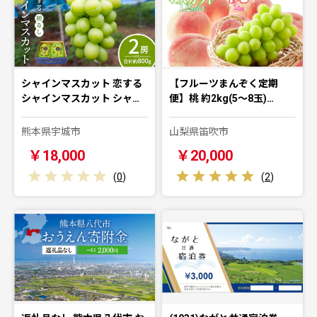
シャインマスカット 恋する
【フルーツまんぞく定期
シャインマスカット シャ…
便】桃 約2kg(5～8玉)…
熊本県宇城市
山梨県笛吹市
￥18,000
￥20,000
(
0
)
(
2
)