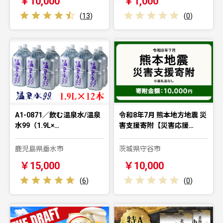
￥10,000
￥1,000
(
13
)
(
0
)
A1-0871／飲む温泉水/温泉
令和8年7月 熊本地方地震 災
水99（1.9L×…
害支援寄附【災害応援…
鹿児島県垂水市
茨城県守谷市
￥15,000
￥10,000
(
6
)
(
0
)