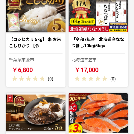
【コシヒカリ 5kg】 米 お米
「令和7年産」北海道産なな
こしひかり 【令…
つぼし10kg(5kg×…
千葉県東金市
北海道三笠市
￥6,800
￥17,000
(
0
)
(
0
)