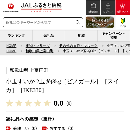
新規登録
ログイン
寄附リスト
ガイド
キャンペーン・
ランキング
返礼品
地域
特集
HOME
果物・フルーツ
その他の果物・フルーツ
小玉すいか 2
HOME
和歌山県上富田町
小玉すいか 2玉 約3kg［ピノガール］［ス
和歌山県 上富田町
小玉すいか 2玉 約3kg［ピノガール］［スイ
カ］［IKE330］
0.0
(
0
)
返礼品への感想（集計）
美味しい（0）
おすすめ（0）