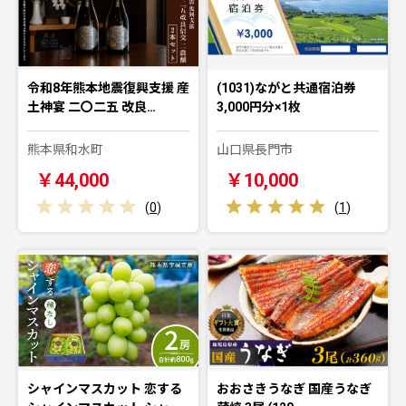
令和8年熊本地震復興支援 産
(1031)ながと共通宿泊券
土神宴 二〇二五 改良…
3,000円分×1枚
熊本県和水町
山口県長門市
￥44,000
￥10,000
(
0
)
(
1
)
シャインマスカット 恋する
おおさきうなぎ 国産うなぎ