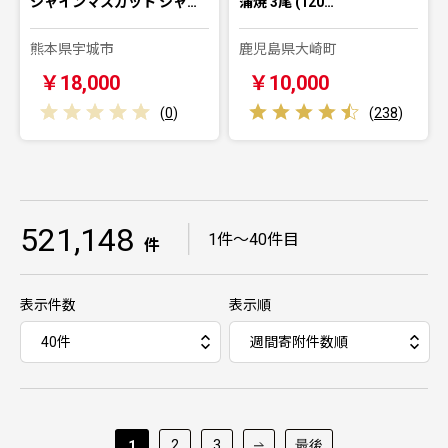
シャインマスカット シャ…
蒲焼 3尾 (120…
熊本県宇城市
鹿児島県大崎町
￥18,000
￥10,000
(
0
)
(
238
)
521,148
｜
1件～40件目
件
表示件数
表示順
2
3
最後
1