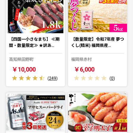
【四国一小さなまち】 ≪期
【数量限定】令和7年産 夢つ
間・数量限定≫ ★訳あ…
くし(精米) 福岡県産…
高知県田野町
福岡県赤村
￥10,000
￥6,000
(
249
)
(
0
)