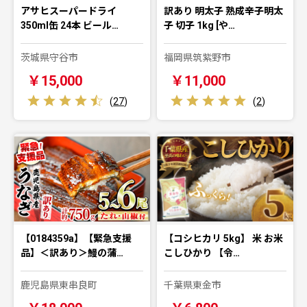
アサヒスーパードライ
訳あり 明太子 熟成辛子明太
350ml缶 24本 ビール…
子 切子 1kg [や…
茨城県守谷市
福岡県筑紫野市
￥15,000
￥11,000
(
27
)
(
2
)
【0184359a】【緊急支援
【コシヒカリ 5kg】 米 お米
品】＜訳あり＞鰻の蒲…
こしひかり 【令…
鹿児島県東串良町
千葉県東金市