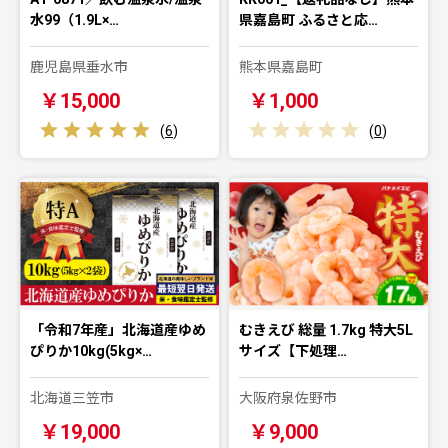
水99（1.9L×…
県嘉島町 ふるさと応…
鹿児島県垂水市
熊本県嘉島町
￥15,000
￥1,000
(
6
)
(
0
)
「令和7年産」北海道産ゆめ
むきえび 総量 1.7kg 特大5L
ぴりか10kg(5kg×…
サイズ【下処理…
北海道三笠市
大阪府泉佐野市
￥19,000
￥9,000