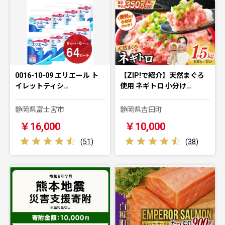
0016-10-09 エリエール ト
【ZIP!で紹介】天然まぐろ
イレットティシ…
使用 ネギトロ 小分け…
静岡県富士宮市
静岡県吉田町
￥16,000
￥10,000
(
51
)
(
38
)