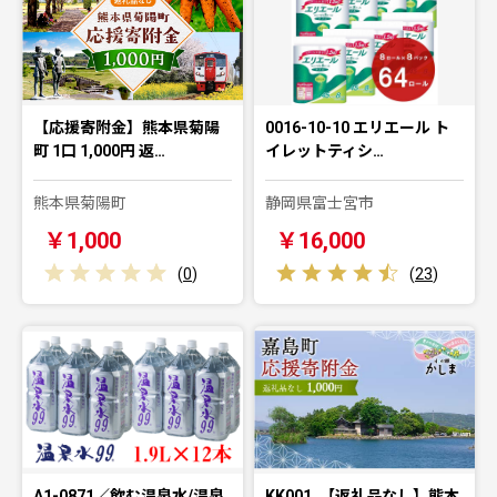
【応援寄附金】熊本県菊陽
0016-10-10 エリエール ト
町 1口 1,000円 返…
イレットティシ…
熊本県菊陽町
静岡県富士宮市
￥1,000
￥16,000
(
0
)
(
23
)
A1-0871／飲む温泉水/温泉
KK001_【返礼品なし】熊本