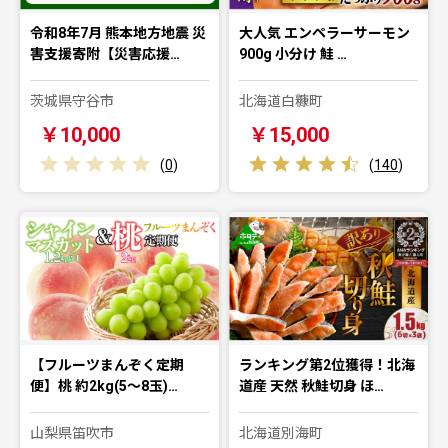
令和8年7月 熊本地方地震 災
大人気 エンペラーサーモン
害支援寄附【災害応援…
900g 小分け 鮭 …
茨城県守谷市
北海道白糠町
￥10,000
￥15,000
(
0
)
(
140
)
【フルーツまんぞく定期
ランキング第2位獲得！北海
便】桃 約2kg(5～8玉)…
道産 天然 秋鮭切身 ほ…
山梨県笛吹市
北海道別海町