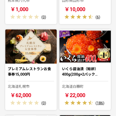
熊本県八代市
山形県山形市
￥1,000
￥10,000
(
0
)
(
6
)
プレミアムレストランお食
いくら醤油漬（鮭卵）
事券15,000円
400g(200g×2パック…
北海道札幌市
北海道白糠町
￥62,000
￥22,000
(
0
)
(
186
)