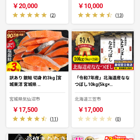
￥20,000
￥10,000
(
2
)
(
13
)
訳あり 銀鮭 切身 約3kg [宮
「令和7年産」北海道産なな
城東洋 宮城県 …
つぼし10kg(5kg×…
宮城県気仙沼市
北海道三笠市
￥17,500
￥17,000
(
11
)
(
0
)