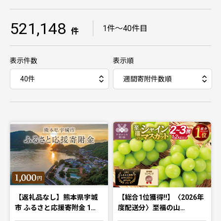
521,148
｜
1件〜40件目
件
表示件数
表示順
【返礼品なし】熊本県宇城
【総合1位獲得!!】〈2026年
市 ふるさと応援寄附金 1…
度配送分〉至福の山…