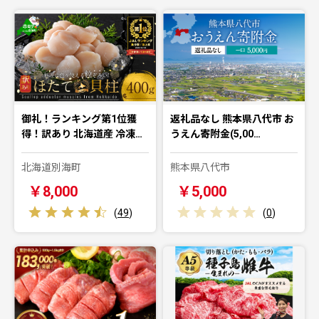
御礼！ランキング第1位獲
返礼品なし 熊本県八代市 お
得！訳あり 北海道産 冷凍…
うえん寄附金(5,00…
北海道別海町
熊本県八代市
￥8,000
￥5,000
(
49
)
(
0
)