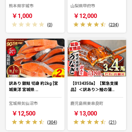
熊本県宇城市
山梨県甲府市
￥1,000
￥12,000
(
0
)
(
234
)
訳あり 銀鮭 切身 約2kg [宮
【0134350a】【緊急支援
城東洋 宮城県 …
品】＜訳あり＞鰻の蒲…
宮城県気仙沼市
鹿児島県東串良町
￥12,500
￥13,000
(
304
)
(
21
)