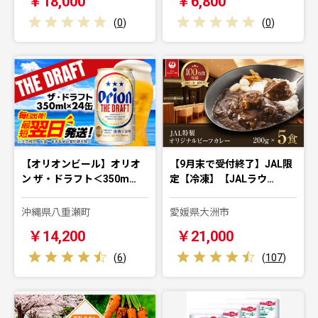
￥18,000
￥6,800
(
0
)
(
0
)
【オリオンビール】オリオ
【9月末で受付終了】JAL限
ン ザ・ドラフト＜350m…
定【冷凍】【JALラウ…
沖縄県八重瀬町
愛媛県大洲市
￥14,200
￥21,000
(
6
)
(
107
)