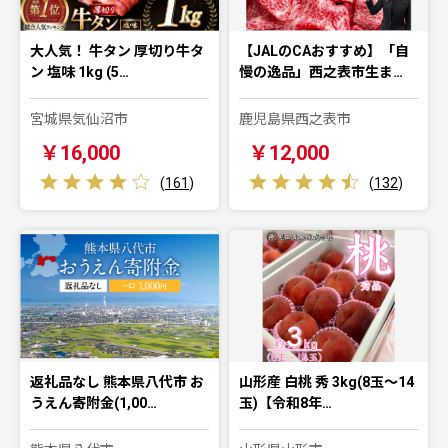
大人気！ 牛タン 厚切り牛タ
【JALのCAおすすめ】「自
ン 塩味 1kg (5…
慢の逸品」西之表市生ま…
宮城県気仙沼市
鹿児島県西之表市
￥16,000
￥12,000
(
161
)
(
132
)
返礼品なし 熊本県八代市 お
山形産 白桃 秀 3kg(8玉～14
うえん寄附金(1,00…
玉)【令和8年…