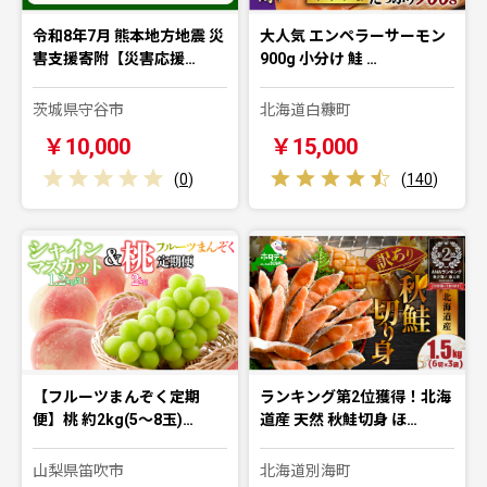
令和8年7月 熊本地方地震 災
大人気 エンペラーサーモン
害支援寄附【災害応援…
900g 小分け 鮭 …
茨城県守谷市
北海道白糠町
￥10,000
￥15,000
(
0
)
(
140
)
【フルーツまんぞく定期
ランキング第2位獲得！北海
便】桃 約2kg(5～8玉)…
道産 天然 秋鮭切身 ほ…
山梨県笛吹市
北海道別海町