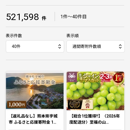
521,598
｜
1件〜40件目
件
表示件数
表示順
【返礼品なし】熊本県宇城
【総合1位獲得!!】〈2026年
市 ふるさと応援寄附金 1…
度配送分〉至福の山…