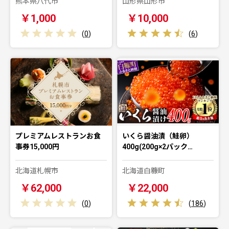
熊本県八代市
山形県山形市
￥1,000
￥10,000
(
0
)
(
6
)
プレミアムレストランお食
いくら醤油漬（鮭卵）
事券15,000円
400g(200g×2パック…
北海道札幌市
北海道白糠町
￥62,000
￥22,000
(
0
)
(
186
)