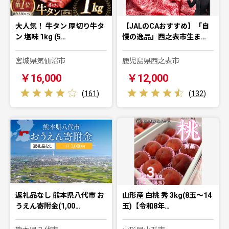
大人気！ 牛タン 厚切り牛タ
【JALのCAおすすめ】「自
ン 塩味 1kg (5…
慢の逸品」西之表市生ま…
宮城県気仙沼市
鹿児島県西之表市
￥16,000
￥12,000
(
161
)
(
132
)
返礼品なし 熊本県八代市 お
山形産 白桃 秀 3kg(8玉～14
うえん寄附金(1,00…
玉)【令和8年…