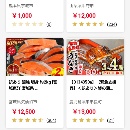
熊本県宇城市
山梨県甲府市
￥1,000
￥12,000
(
0
)
(
234
)
訳あり 銀鮭 切身 約2kg [宮
【0134350a】【緊急支援
城東洋 宮城県 …
品】＜訳あり＞鰻の蒲…
宮城県気仙沼市
鹿児島県東串良町
￥12,500
￥13,000
(
304
)
(
21
)