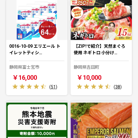
0016-10-09 エリエール ト
【ZIP!で紹介】天然まぐろ
イレットティシ…
使用 ネギトロ 小分け…
静岡県富士宮市
静岡県吉田町
￥16,000
￥10,000
(
51
)
(
38
)