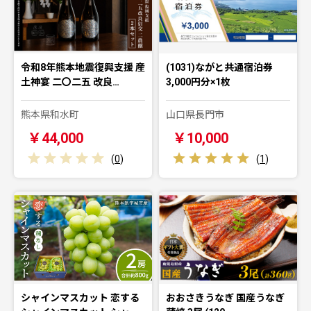
令和8年熊本地震復興支援 産
(1031)ながと共通宿泊券
土神宴 二〇二五 改良…
3,000円分×1枚
熊本県和水町
山口県長門市
￥44,000
￥10,000
(
0
)
(
1
)
シャインマスカット 恋する
おおさきうなぎ 国産うなぎ