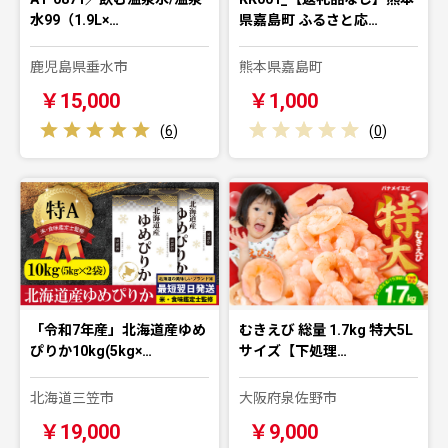
水99（1.9L×…
県嘉島町 ふるさと応…
鹿児島県垂水市
熊本県嘉島町
￥15,000
￥1,000
(
6
)
(
0
)
「令和7年産」北海道産ゆめ
むきえび 総量 1.7kg 特大5L
ぴりか10kg(5kg×…
サイズ【下処理…
北海道三笠市
大阪府泉佐野市
￥19,000
￥9,000