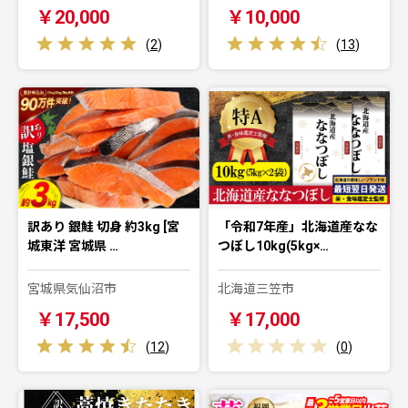
￥20,000
￥10,000
(
2
)
(
13
)
訳あり 銀鮭 切身 約3kg [宮
「令和7年産」北海道産なな
城東洋 宮城県 …
つぼし10kg(5kg×…
宮城県気仙沼市
北海道三笠市
￥17,500
￥17,000
(
12
)
(
0
)