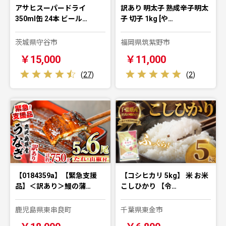
アサヒスーパードライ
訳あり 明太子 熟成辛子明太
350ml缶 24本 ビール…
子 切子 1kg [や…
茨城県守谷市
福岡県筑紫野市
￥15,000
￥11,000
(
27
)
(
2
)
【0184359a】【緊急支援
【コシヒカリ 5kg】 米 お米
品】＜訳あり＞鰻の蒲…
こしひかり 【令…
鹿児島県東串良町
千葉県東金市