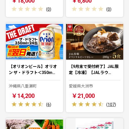
￥18,000
￥6,800
(
0
)
(
0
)
【オリオンビール】オリオ
【9月末で受付終了】JAL限
ン ザ・ドラフト＜350m…
定【冷凍】【JALラウ…
沖縄県八重瀬町
愛媛県大洲市
￥14,200
￥21,000
(
6
)
(
107
)