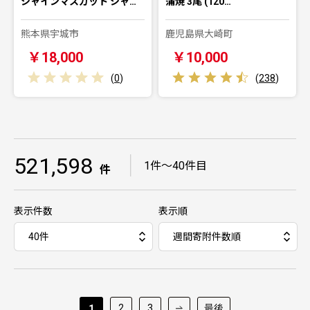
シャインマスカット シャ…
蒲焼 3尾 (120…
熊本県宇城市
鹿児島県大崎町
￥18,000
￥10,000
(
0
)
(
238
)
521,598
｜
1件～40件目
件
表示件数
表示順
2
3
最後
1