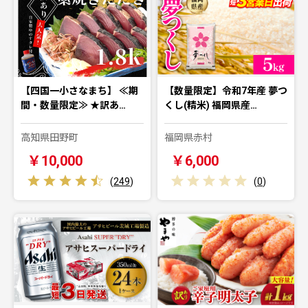
【四国一小さなまち】 ≪期
【数量限定】令和7年産 夢つ
間・数量限定≫ ★訳あ…
くし(精米) 福岡県産…
高知県田野町
福岡県赤村
￥10,000
￥6,000
(
249
)
(
0
)