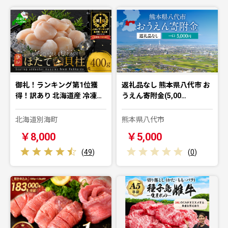
御礼！ランキング第1位獲
返礼品なし 熊本県八代市 お
得！訳あり 北海道産 冷凍…
うえん寄附金(5,00…
北海道別海町
熊本県八代市
￥8,000
￥5,000
(
49
)
(
0
)