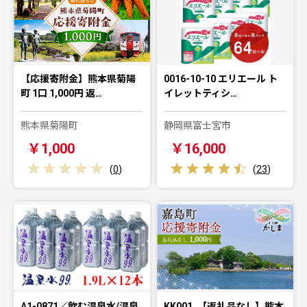
【応援寄附金】熊本県菊陽
0016-10-10 エリエール ト
町 1口 1,000円 返…
イレットティシ…
熊本県菊陽町
静岡県富士宮市
￥1,000
￥16,000
(
0
)
(
23
)
A1-0871／飲む温泉水/温泉
KK001_【返礼品なし】熊本