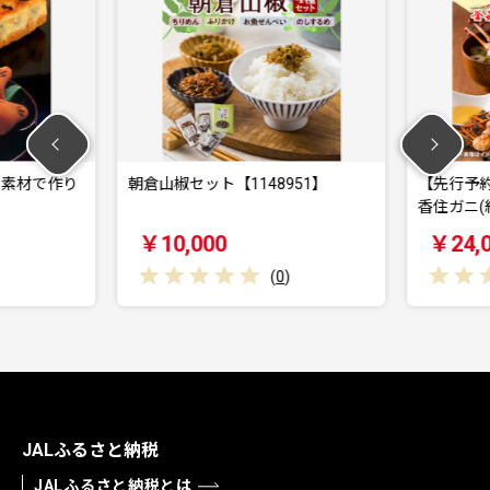
素材で作り
朝倉山椒セット【1148951】
【先行予約
香住ガニ(
￥10,000
￥24,0
(
0
)
JALふるさと納税
JALふるさと納税とは