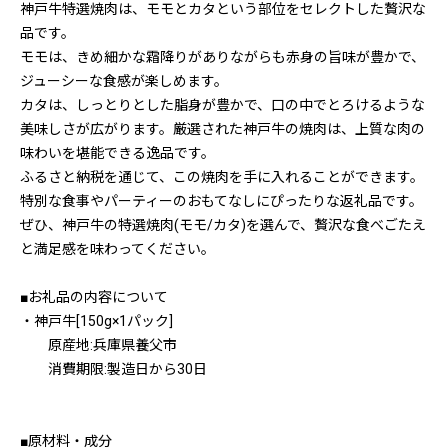
神戸牛特選焼肉は、モモとカタという部位をセレクトした贅沢な
品です。
モモは、きめ細かな霜降りがありながらも赤身の旨味が豊かで、
ジューシーな食感が楽しめます。
カタは、しっとりとした脂身が豊かで、口の中でとろけるような
美味しさが広がります。厳選された神戸牛の焼肉は、上質な肉の
味わいを堪能できる逸品です。
ふるさと納税を通じて、この焼肉を手に入れることができます。
特別な食事やパーティーのおもてなしにぴったりな返礼品です。
ぜひ、神戸牛の特選焼肉(モモ/カタ)を選んで、贅沢な食べごたえ
と満足感を味わってください。
■お礼品の内容について
・神戸牛[150g×1パック]
原産地:兵庫県養父市
消費期限:製造日から30日
■原材料・成分