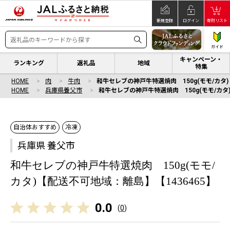
新規登録
ログイン
寄附リスト
ガイド
キャンペーン・
ランキング
返礼品
地域
特集
HOME
肉
牛肉
和牛セレブの神戸牛特選焼肉 150g(モモ/カタ)
HOME
兵庫県養父市
和牛セレブの神戸牛特選焼肉 150g(モモ/カタ
自治体おすすめ
冷凍
兵庫県 養父市
和牛セレブの神戸牛特選焼肉 150g(モモ/
カタ)【配送不可地域：離島】【1436465】
0.0
(
0
)