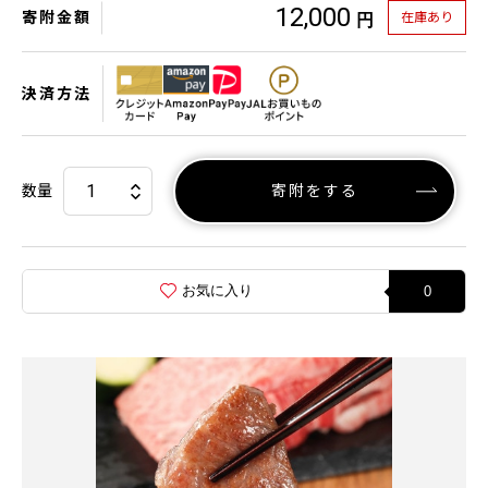
12,000
寄附金額
在庫あり
円
決済方法
数量
寄附をする
お気に入り
0