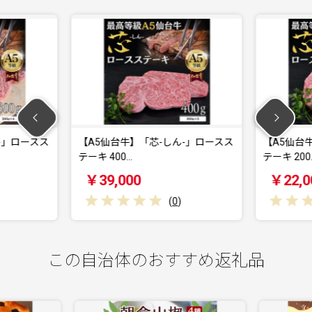
-」ロースス
【A5仙台牛】「芯-しん-」ロースス
【A5仙台
テーキ 400…
テーキ 200
￥39,000
￥22,0
(
0
)
この自治体のおすすめ返礼品