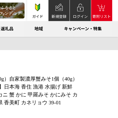
ガイド
新規登録
ログイン
寄附リスト
返礼品
地域
キャンペーン・特集
0g）自家製濃厚蟹みそ1個（40g）
日本海 香住 漁港 水揚げ 新鮮
カニ 蟹 かに 甲羅みそ かにみそ カ
 香美町 カネリョウ 39-01