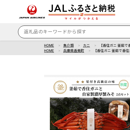
HOME
魚介類
カニ
【香住ガニ 釜茹で香
HOME
兵庫県香美町
【香住ガニ 釜茹で香住ガ