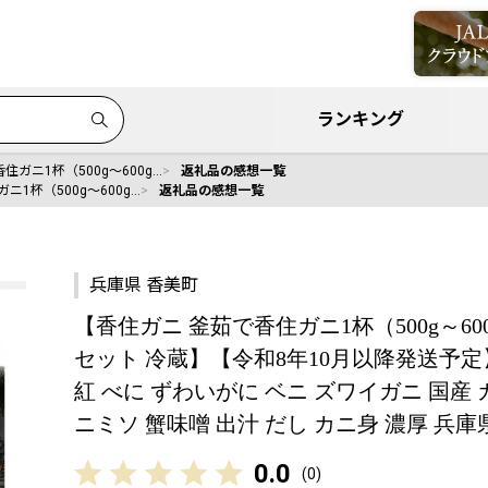
ランキング
住ガニ1杯（500g～600g…
返礼品の感想一覧
ニ1杯（500g～600g…
返礼品の感想一覧
兵庫県 香美町
【香住ガニ 釜茹で香住ガニ1杯（500g～60
セット 冷蔵】【令和8年10月以降発送予定】
紅 べに ずわいがに ベニ ズワイガニ 国産 
ニミソ 蟹味噌 出汁 だし カニ身 濃厚 兵庫県
0.0
(
0
)