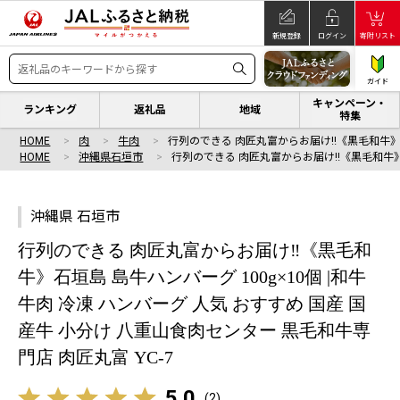
新規登録
ログイン
寄附リスト
ガイド
キャンペーン・
ランキング
返礼品
地域
特集
HOME
肉
牛肉
行列のできる 肉匠丸富からお届け‼︎《黒毛和牛
HOME
沖縄県石垣市
行列のできる 肉匠丸富からお届け‼︎《黒毛和牛
沖縄県 石垣市
行列のできる 肉匠丸富からお届け‼︎《黒毛和
牛》石垣島 島牛ハンバーグ 100g×10個 |和牛
牛肉 冷凍 ハンバーグ 人気 おすすめ 国産 国
産牛 小分け 八重山食肉センター 黒毛和牛専
門店 肉匠丸富 YC-7
5.0
(
2
)