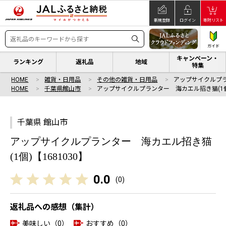
新規登録
ログイン
寄附リスト
ガイド
キャンペーン・
ランキング
返礼品
地域
特集
HOME
雑貨・日用品
その他の雑貨・日用品
アップサイクルプラ
HOME
千葉県館山市
アップサイクルプランター 海カエル招き猫(1個
千葉県 館山市
アップサイクルプランター 海カエル招き猫
(1個)【1681030】
0.0
(
0
)
返礼品への感想（集計）
美味しい（0）
おすすめ（0）