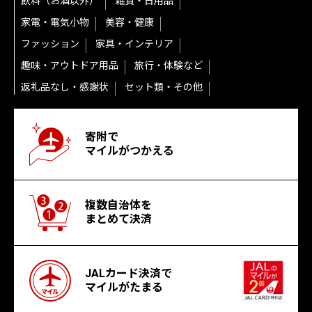
飲料（お酒以外）
雑貨・日用品
家電・電気小物
美容・健康
ファッション
家具・インテリア
趣味・アウトドア用品
旅行・体験など
返礼品なし・感謝状
セット類・その他
寄附で
マイルがつかえる
複数自治体を
まとめて決済
JALカード決済で
マイルがたまる