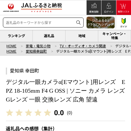
新規登録
ログイン
寄附リスト
ガイド
キャンペーン・
ランキング
返礼品
地域
特集
HOME
家電・電気小物
TV・オーディオ・カメラ関連
デジタル一
HOME
愛知県幸田町
デジタル一眼カメラα[Eマウント]用レンズ E P
愛知県 幸田町
デジタル一眼カメラα[Eマウント]用レンズ E
PZ 18-105mm F4 G OSS | ソニー カメラ レンズ
Gレンズ 一眼 交換レンズ 広角 望遠
0.0
(
0
)
返礼品への感想（集計）