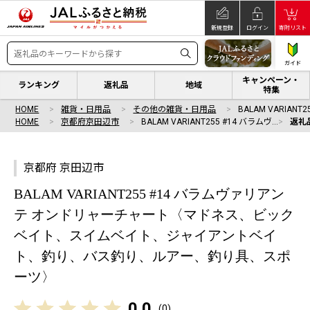
新規登録
ログイン
寄附リスト
ガイド
キャンペーン・
ランキング
返礼品
地域
特集
HOME
雑貨・日用品
その他の雑貨・日用品
BALAM VARIANT
HOME
京都府京田辺市
BALAM VARIANT255 #14 バラムヴ…
返礼
京都府 京田辺市
BALAM VARIANT255 #14 バラムヴァリアン
テ オンドリャーチャート〈マドネス、ビック
ベイト、スイムベイト、ジャイアントベイ
ト、釣り、バス釣り、ルアー、釣り具、スポ
ーツ〉
0.0
(
0
)