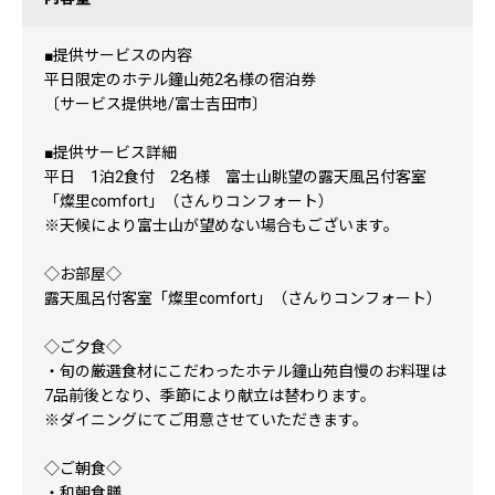
■提供サービスの内容
平日限定のホテル鐘山苑2名様の宿泊券
〔サービス提供地/富士吉田市〕
■提供サービス詳細
平日 1泊2食付 2名様 富士山眺望の露天風呂付客室
「燦里comfort」（さんりコンフォート）
※天候により富士山が望めない場合もございます。
◇お部屋◇
露天風呂付客室「燦里comfort」（さんりコンフォート）
◇ご夕食◇
・旬の厳選食材にこだわったホテル鐘山苑自慢のお料理は
7品前後となり、季節により献立は替わります。
※ダイニングにてご用意させていただきます。
◇ご朝食◇
・和朝食膳