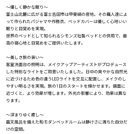
〜優しく静かな眠り〜
富士山北麓に広がる富士吉田市は甲斐絹の産地。その職人達によ
って作られたパジャマや作務衣、ベッドカバーは優しく心地いい
眠りと目覚めを実現。
世界のベッドとして知られるシモンズ社製ベッドとの併用で、最
高の寝心地と目覚めをご提供いたします。
〜美しき旅の装い〜
客室洗面台の照明は、メイクアップアーティストがプロデュース
した特別なライトをご用意いたしました。日中の爽やかな自然光
に近づけるため色の違うLEDライトを交互に配置し、メイクのし
やすい明るさを実現。旅の1日のスタートを輝かせます。鏡面に
近づくと、より効果が増します。外光の影響により、効果は異な
ります。
〜深まりゆく癒し〜
露天風呂を備えた和モダンベッドルームは静けさに満ちた自分だ
けの空間。