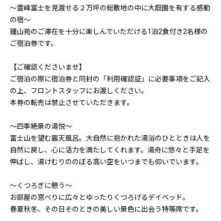
〜霊峰富士を見渡せる２万坪の総敷地の中に大庭園を有する感動
の宿〜
鐘山苑のご滞在を十分に楽しんでいただける1泊2食付き2名様の
ご宿泊券です。
【ご確認くださいませ】
ご宿泊の際に宿泊券と同封の「利用確認証」に必要事項をご記入
の上、フロントスタッフにお渡しください。
本券の転売は禁止させていただきます。
〜四季絶景の湯悦〜
富士山を望む露天風呂。大自然に抱かれた湯浴のひとときは人を
自然に戻し、心に活力を満たしてくれます。湯舟に悠々と手足を
伸ばし、湯けむりののぼる高い空をいつまでも仰いでいます。
〜くつろぎに憩う〜
お部屋の窓べりに広々とゆったりくつろげるデイベッド。
春夏秋冬、その日そのときの美しい景色に出会う特等席です。