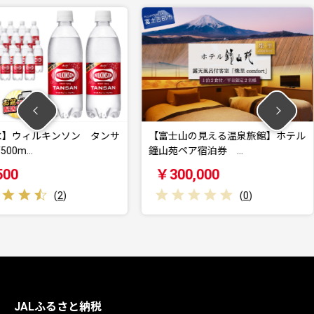
ソン タンサ
【富士山の見える温泉旅館】ホテル
【2025
鐘山苑ペア宿泊券 …
マスカット
￥300,000
￥9,00
(
0
)
JALふるさと納税