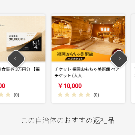
万円分 【福
チケット 福岡おもちゃ美術館 ペア
青森カント
チケット (大人…
券 30,000
￥10,000
￥100,
(
0
)
この自治体のおすすめ返礼品