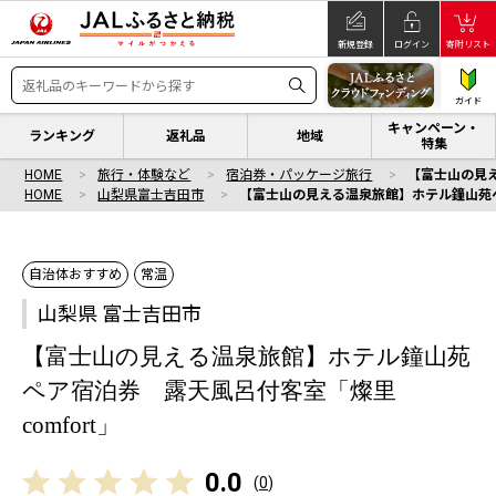
新規登録
ログイン
寄附リスト
ガイド
キャンペーン・
ランキング
返礼品
地域
特集
HOME
旅行・体験など
宿泊券・パッケージ旅行
【富士山の見え
HOME
山梨県富士吉田市
【富士山の見える温泉旅館】ホテル鐘山苑ペ
自治体おすすめ
常温
山梨県 富士吉田市
【富士山の見える温泉旅館】ホテル鐘山苑
ペア宿泊券 露天風呂付客室「燦里
comfort」
0.0
(
0
)