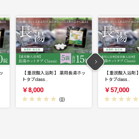
湯ホッ
【 重炭酸入浴剤 】 薬用長湯ホッ
【 重炭酸入浴
トタブclass…
トタブclass…
￥57,000
￥39,000
(
0
)