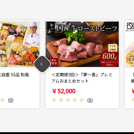
3回＞『夢一喜』プレミ
【スピード発送】【日本製】ito
とめセット
美人コンパクトバス…
00
￥15,000
(
0
)
(
0
)