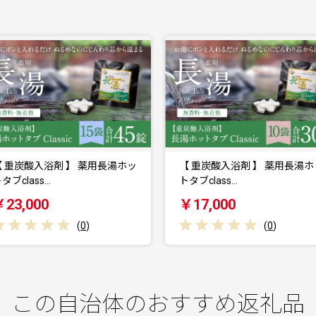
【 重炭酸入浴剤 】 薬用長湯ホッ
【 重炭酸入浴剤 】 薬用長
トタブclass…
トタブclass…
￥17,000
￥8,000
(
0
)
(
0
)
この自治体のおすすめ返礼品