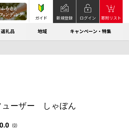
ガイド
新規登録
ログイン
寄附リスト
返礼品
地域
キャンペーン・特集
フューザー しゃぼん
0.0
(
0
)