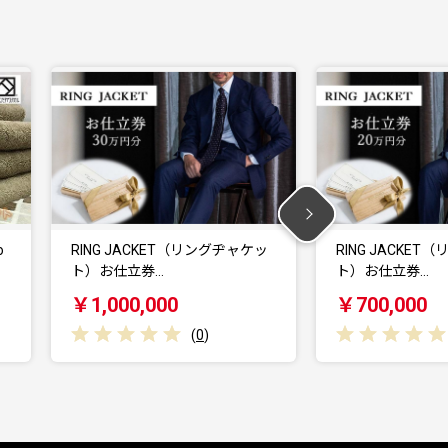
ャケッ
RING JACKET（リングヂャケッ
RING JAC
ト）お仕立券…
ト）お仕立券
￥700,000
￥350,00
(
0
)