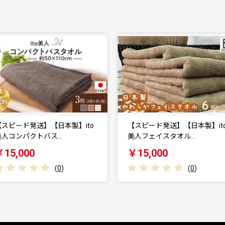
【スピード発送】【日本製】ito
RING JACKET（リングヂ
美人フェイスタオル…
ト）お仕立券…
￥15,000
￥1,000,000
(
0
)
(
0
)