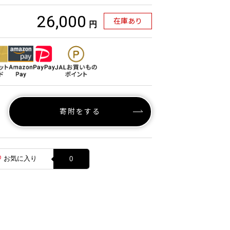
26,000
在庫あり
円
寄附をする
お気に入り
0