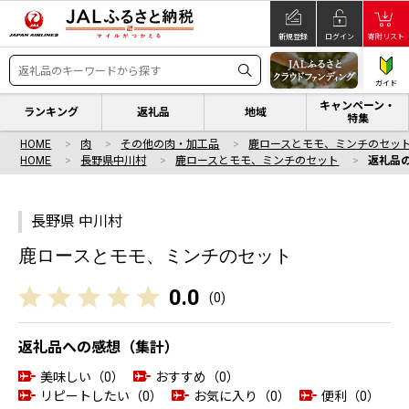
新規登録
ログイン
寄附リスト
ガイド
キャンペーン・
ランキング
返礼品
地域
特集
HOME
肉
その他の肉・加工品
鹿ロースとモモ、ミンチのセッ
HOME
長野県中川村
鹿ロースとモモ、ミンチのセット
返礼品
長野県 中川村
鹿ロースとモモ、ミンチのセット
0.0
(
0
)
返礼品への感想（集計）
美味しい（0）
おすすめ（0）
リピートしたい（0）
お気に入り（0）
便利（0）