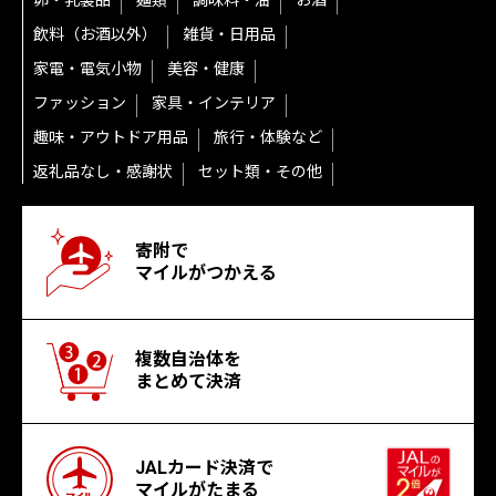
卵・乳製品
麺類
調味料・油
お酒
飲料（お酒以外）
雑貨・日用品
家電・電気小物
美容・健康
ファッション
家具・インテリア
趣味・アウトドア用品
旅行・体験など
返礼品なし・感謝状
セット類・その他
寄附で
マイルがつかえる
複数自治体を
まとめて決済
JALカード決済で
マイルがたまる