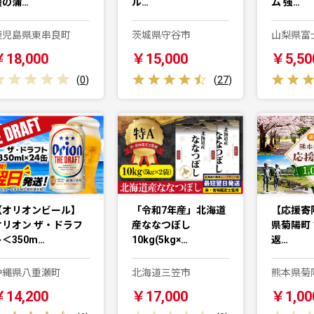
鰻の蒲…
ル…
ム 強…
鹿児島県東串良町
茨城県守谷市
山梨県富
￥18,000
￥15,000
￥5,50
(
0
)
(
27
)
【オリオンビール】
「令和7年産」北海道
【応援寄
オリオン ザ・ドラフ
産ななつぼし
県菊陽町 1
＜350m…
10kg(5kg×…
返…
沖縄県八重瀬町
北海道三笠市
熊本県菊
￥14,200
￥17,000
￥1,00