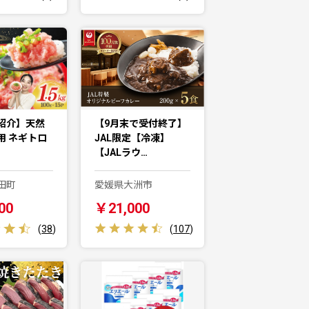
で紹介】天然
【9月末で受付終了】
用 ネギトロ
JAL限定【冷凍】
【JALラウ…
田町
愛媛県大洲市
00
￥21,000
(
38
)
(
107
)