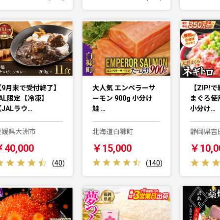
【9月末で受付終了】
大人気 エンペラーサ
【ZIP!
JAL限定【冷凍】
ーモン 900g 小分け
まぐろ使
JALラウ…
鮭 …
小分け…
愛媛県大洲市
北海道白糠町
静岡県吉
￥40,000
￥15,000
￥10,0
(
40
)
(
140
)