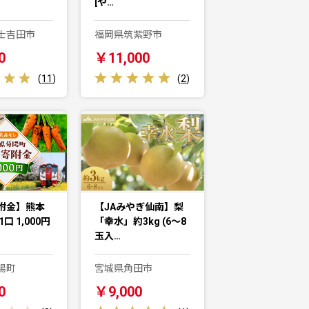
[や…
士吉田市
福岡県筑紫野市
0
￥11,000
(
11
)
(
2
)
附金】熊本
【JAみやぎ仙南】梨
口 1,000円
「幸水」約3kg (6～8
玉入…
陽町
宮城県角田市
0
￥9,000