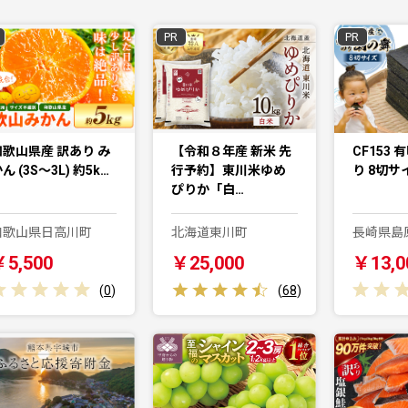
PR
PR
和歌山県産 訳あり み
【令和８年産 新米 先
CF153 
ん (3S～3L) 約5k…
行予約】東川米ゆめ
り 8切サイ
ぴりか「白…
和歌山県日高川町
北海道東川町
長崎県島
￥5,500
￥25,000
￥13,0
(
0
)
(
68
)