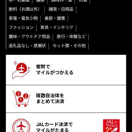
卵・乳製品
麺類
調味料・油
お酒
飲料（お酒以外）
雑貨・日用品
家電・電気小物
美容・健康
ファッション
家具・インテリア
趣味・アウトドア用品
旅行・体験など
返礼品なし・感謝状
セット類・その他
寄附で
マイルがつかえる
複数自治体を
まとめて決済
JALカード決済で
マイルがたまる