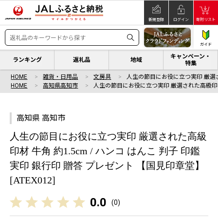
新規登録
ログイン
寄附リスト
ガイド
キャンペーン・
ランキング
返礼品
地域
特集
HOME
雑貨・日用品
文房具
人生の節目にお役に立つ実印 厳選
HOME
高知県高知市
人生の節目にお役に立つ実印 厳選された高級印
高知県 高知市
人生の節目にお役に立つ実印 厳選された高級
印材 牛角 約1.5cm / ハンコ はんこ 判子 印鑑
実印 銀行印 贈答 プレゼント 【国見印章堂】
[ATEX012]
0.0
(
0
)