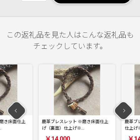
この返礼品を見た人はこんな返礼品も
チェックしています。
き床面仕上
鹿革ブレスレット ※磨き床面仕上
鹿革ブレス
げ（裏面）仕上げ※…
仕上げ※【
￥14,000
￥14,0