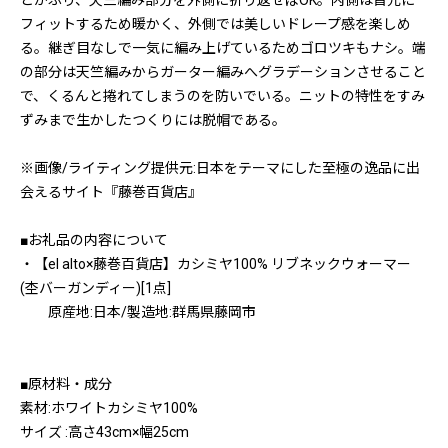
とかぶり、天竺編み部分を外側に折り返せばOK。内側は首元に
フィットするため暖かく、外側では美しいドレープ感を楽しめ
る。継ぎ目なしで一気に編み上げているためゴロツキもナシ。端
の部分は天竺編みからガーター編みへグラデーションさせること
で、くるんと捲れてしまうのを防いでいる。ニットの特性をすみ
ずみまで生かしたつくりには脱帽である。
※画像/ライティング提供元:日本をテーマにした至極の逸品に出
会えるサイト『藤巻百貨店』
■お礼品の内容について
・【el alto×藤巻百貨店】カシミヤ100% リブネックウォーマー
(杢バーガンディー)[1点]
原産地:日本/製造地:群馬県藤岡市
■原材料・成分
素材:ホワイトカシミヤ100%
サイズ :高さ43cm×幅25cm