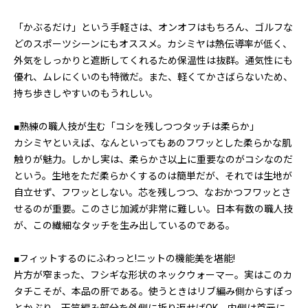
「かぶるだけ」という手軽さは、オンオフはもちろん、ゴルフな
どのスポーツシーンにもオススメ。カシミヤは熱伝導率が低く、
外気をしっかりと遮断してくれるため保温性は抜群。通気性にも
優れ、ムレにくいのも特徴だ。また、軽くてかさばらないため、
持ち歩きしやすいのもうれしい。
■熟練の職人技が生む「コシを残しつつタッチは柔らか」
カシミヤといえば、なんといってもあのフワッとした柔らかな肌
触りが魅力。しかし実は、柔らかさ以上に重要なのがコシなのだ
という。生地をただ柔らかくするのは簡単だが、それでは生地が
自立せず、フワッとしない。芯を残しつつ、なおかつフワッとさ
せるのが重要。このさじ加減が非常に難しい。日本有数の職人技
が、この繊細なタッチを生み出しているのである。
■フィットするのにふわっと!ニットの機能美を堪能!
片方が窄まった、フシギな形状のネックウォーマー。実はこのカ
タチこそが、本品の肝である。使うときはリブ編み側からすぽっ