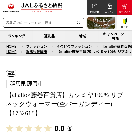
新規登録
ログイン
寄附リスト
ガイド
キャンペーン・
ランキング
返礼品
地域
特集
HOME
ファッション
その他のファッション
【el alto×藤
HOME
群馬県藤岡市
【el alto×藤巻百貨店】カシミヤ100% リブ
常温
群馬県 藤岡市
【el alto×藤巻百貨店】カシミヤ100% リブ
ネックウォーマー(杢バーガンディー)
【1732618】
0.0
(
0
)