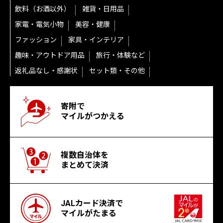
飲料（お酒以外）
雑貨・日用品
家電・電気小物
美容・健康
ファッション
家具・インテリア
趣味・アウトドア用品
旅行・体験など
返礼品なし・感謝状
セット類・その他
寄附で
マイルがつかえる
複数自治体を
まとめて決済
JALカード決済で
マイルがたまる