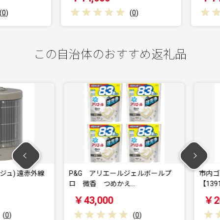
(
0
)
この自治体のおすすめ返礼品
) 遠赤外線
P&G アリエールジェルボールプ
市内ゴルフ
ロ 微香 つめかえ…
【139151
￥43,000
￥20,0
(
0
)