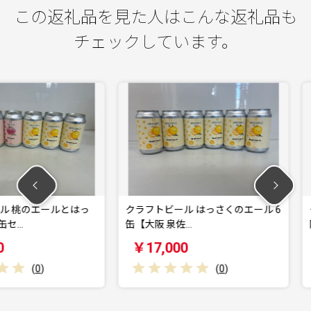
この返礼品を見た人はこんな返礼品も
チェックしています。
ールとはっ
クラフトビール はっさくのエール 6
クラフトビ
缶【大阪 泉佐…
阪 泉佐野 
￥17,000
￥17,0
(
0
)