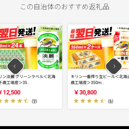
この自治体のおすすめ返礼品
ベル＜北海
キリン一番搾り生ビール＜北海道千
【JALの
歳工場産＞350m…
らまち”ち
￥30,800
￥10,
)
(
6
)