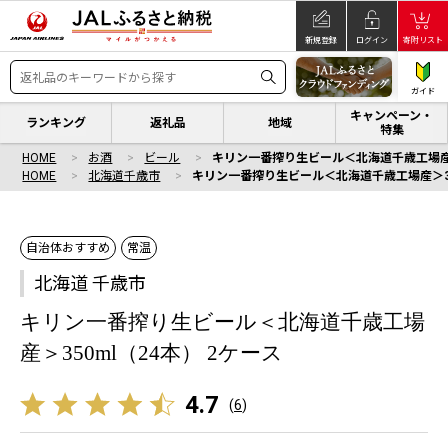
新規登録
ログイン
寄附リスト
ガイド
キャンペーン・
ランキング
返礼品
地域
特集
HOME
お酒
ビール
キリン一番搾り生ビール＜北海道千歳工場産＞3
HOME
北海道千歳市
キリン一番搾り生ビール＜北海道千歳工場産＞350
自治体おすすめ
常温
北海道 千歳市
キリン一番搾り生ビール＜北海道千歳工場
産＞350ml（24本） 2ケース
4.7
(
6
)