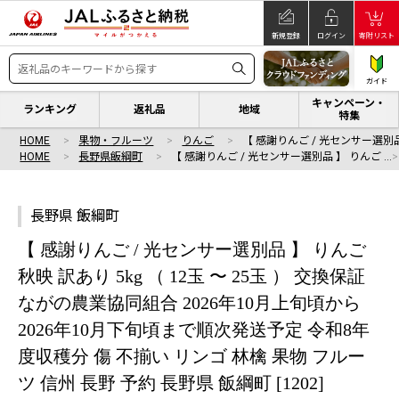
新規登録
ログイン
寄附リスト
ガイド
キャンペーン・
ランキング
返礼品
地域
特集
HOME
果物・フルーツ
りんご
【 感謝りんご / 光センサー選別品
HOME
長野県飯綱町
【 感謝りんご / 光センサー選別品 】 りんご …
長野県 飯綱町
【 感謝りんご / 光センサー選別品 】 りんご
秋映 訳あり 5kg （ 12玉 〜 25玉 ） 交換保証
ながの農業協同組合 2026年10月上旬頃から
2026年10月下旬頃まで順次発送予定 令和8年
度収穫分 傷 不揃い リンゴ 林檎 果物 フルー
ツ 信州 長野 予約 長野県 飯綱町 [1202]