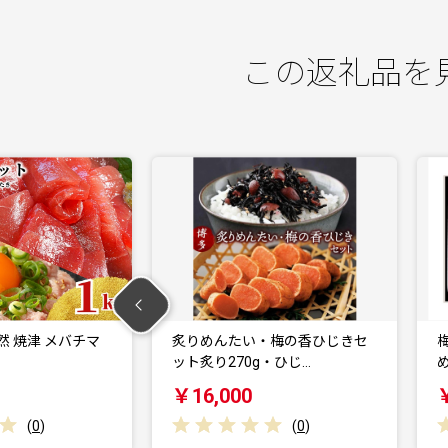
この返礼品を
・梅の香ひじきセ
梅の香ひじき・炙りめんたい 詰
g・ひじ…
め合わせ (ひじき1…
￥11,000
(
0
)
(
0
)