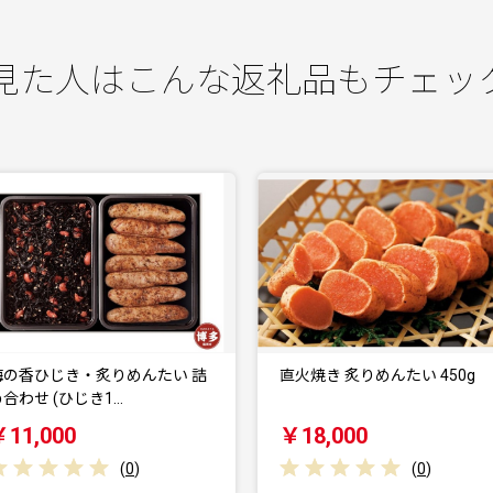
見た人はこんな返礼品もチェッ
直火焼き 炙りめんたい 450g
明太子 千両華味 無着色 辛子
子 375g
￥18,000
￥11,000
(
0
)
(
0
)