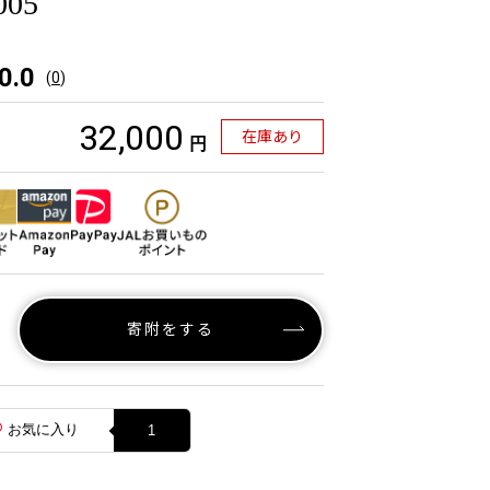
005
0.0
(
0
)
32,000
在庫あり
円
寄附をする
お気に入り
1