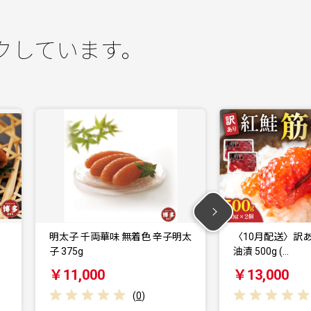
クしています。
明太
〈10月配送〉訳あり 紅鮭筋子醤
【毎月定期便】
油漬 500g (…
鮮魚 厳選 国産
￥13,000
￥49,000
(
0
)