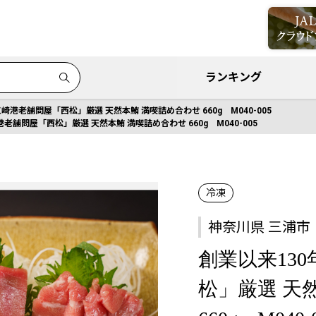
ランキング
三崎港老舗問屋「西松」厳選 天然本鮪 満喫詰め合わせ 660g M040-005
港老舗問屋「西松」厳選 天然本鮪 満喫詰め合わせ 660g M040-005
冷凍
神奈川県 三浦市
創業以来13
松」厳選 天