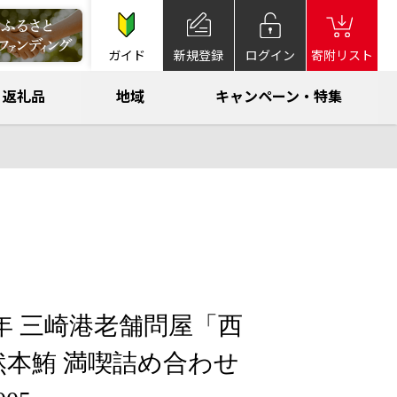
ガイド
新規登録
ログイン
寄附リスト
返礼品
地域
キャンペーン・特集
0年 三崎港老舗問屋「西
然本鮪 満喫詰め合わせ