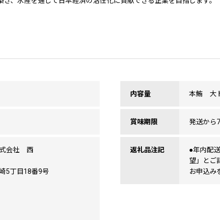
を築き、水産を通じて日本経済の活性化に貢献できる企業を目指します。
内容量
本鮪 大ト
賞味期限
発送から
式会社 西
返礼品注記
●年内配
松
望」とご
崎5丁目18番9号
お申込み
27