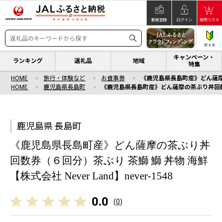
新規登録
ログイン
寄附リスト
ガイド
キャンペーン・
ランキング
返礼品
地域
特集
HOME
旅行・体験など
お食事券
《鹿児島県長島町産》どん薩摩の茶
HOME
鹿児島県長島町
《鹿児島県長島町産》どん薩摩の茶ぶり丼回数券（６
鹿児島県 長島町
《鹿児島県長島町産》どん薩摩の茶ぶり丼
回数券（６回分）茶ぶり 茶鰤 鰤 丼物 海鮮
【株式会社 Never Land】never-1548
0.0
(
0
)