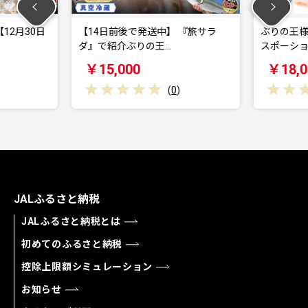
12月30日
【14日前後で発送中】 『旅サラ
ぶりの王様
ダ』で紹介ぶりの王…
スポーショ
￥15,000
￥18,0
(
0
)
JALふるさと納税
JALふるさと納税とは
初めてのふるさと納税
控除上限額シミュレーション
お知らせ