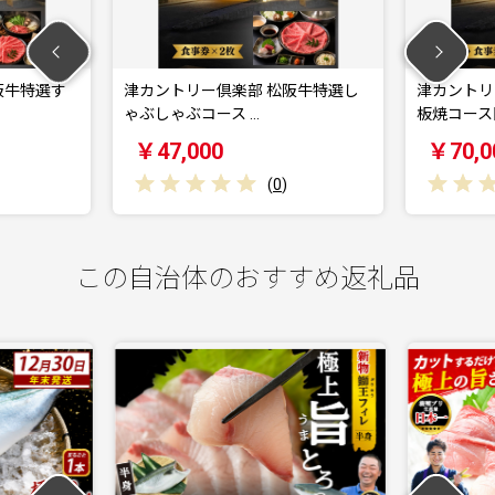
阪牛特選す
津カントリー倶楽部 松阪牛特選し
津カントリ
ゃぶしゃぶコース …
板焼コース
￥47,000
￥70,0
(
0
)
この自治体のおすすめ返礼品