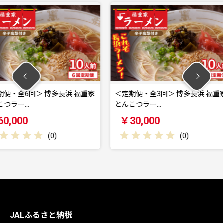
多長浜 福重家
＜定期便・全3回＞ 博多長浜 福重家
＜定期便
とんこつラー…
家 とん
￥30,000
￥120
0
)
(
0
)
JALふるさと納税