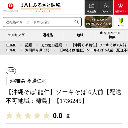
新規登録
ログイン
寄附リスト
ガイド
キャンペーン・
ランキング
返礼品
地域
特集
HOME
麺類
その他の麺類
【沖縄そば 龍仁】ソーキそば 6人前【
HOME
沖縄県今帰仁村
【沖縄そば 龍仁】ソーキそば 6人前【配送不可
冷凍
沖縄県 今帰仁村
【沖縄そば 龍仁】ソーキそば 6人前【配送
不可地域：離島】【1736249】
0.0
(
0
)