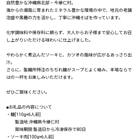
自然豊かな沖縄県北部・今帰仁村。
海からの潮風に育まれたミネラル豊かな環境の中で、地元の老舗
泡盛や黒糖の力を活かし、丁寧に沖縄そばを作っています。
化学調味料や保存料に頼らず、大人からお子様まで安心してお召
し上がりいただける味わいに仕上げました。
やわらかく煮込んだソーキと、カツオの風味が広がるあっさり出
汁。
さらに、製麺所特注のちぢれ麺がスープとよく絡み、本場ならで
はの一杯をお楽しみいただけます。
ぜひご賞味ください。
■お礼品の内容について
・麺[110g×6人前]
製造地:沖縄県今帰仁村
賞味期限:製造日から冷凍保存で80日
・ソーキ肉[100g×6人前]