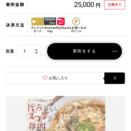
25,000
寄附金額
在庫あり
円
決済方法
数量
寄附をする
お気に入り
0