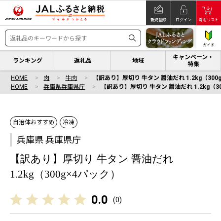
新規登録
ログイン
寄附リスト
ガイド
キャンペーン・
ランキング
返礼品
地域
特集
HOME
肉
牛肉
【訳あり】厚切り 牛タン 醤油だれ 1.2kg（300
HOME
兵庫県兵庫県庁
【訳あり】厚切り 牛タン 醤油だれ 1.2kg（3
自治体おすすめ
冷凍
兵庫県 兵庫県庁
【訳あり】厚切り 牛タン 醤油だれ
1.2kg（300g×4パック）
0.0
(
0
)