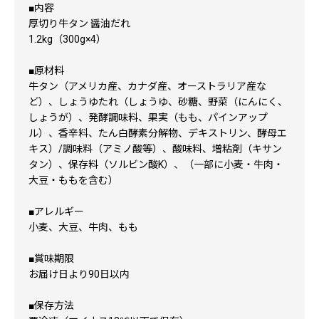
■内容
厚切り牛タン 醤油だれ
1.2kg（300g×4）
■原材料
牛タン（アメリカ産、カナダ産、オーストラリア産な
ど）、しょうゆたれ（しょうゆ、砂糖、野菜（にんにく、
しょうが）、発酵調味料、果実（もも、パインアップ
ル）、香辛料、たん白酵素分解物、デキストリン、酵母エ
キス）/調味料（アミノ酸等）、酸味料、増粘剤（キサン
タン）、保存料（ソルビン酸K）、（一部に小麦・牛肉・
大豆・ももを含む）
■アレルギー
小麦、大豆、牛肉、もも
■賞味期限
お届け日より90日以内
■保存方法