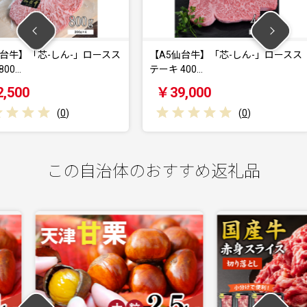
ん-」ロースス
【A5仙台牛】「芯-しん-」ロースス
【A5仙台
テーキ 400…
テーキ 20
￥39,000
￥22,
)
(
0
)
この自治体のおすすめ返礼品