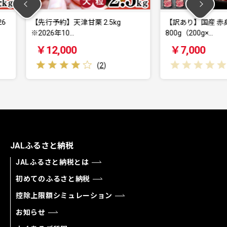
2.5kg
【訳あり】国産 赤身スライス
【訳あ
800g（200g×…
1.2kg
￥7,000
￥19
(
2
)
(
0
)
JALふるさと納税
JALふるさと納税とは
初めてのふるさと納税
控除上限額シミュレーション
お知らせ