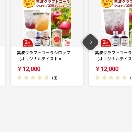
紫波クラフトコーラシロップ
紫波クラフトコー
（オリジナルテイスト …
昏テイスト) 10…
￥12,000
￥12,500
(
0
)