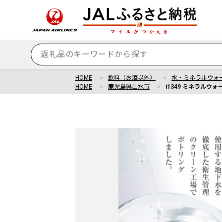
HOME
飲料（お酒以外）
水・ミネラルウォ
HOME
鹿児島県出水市
i1349 ミネラルウォ