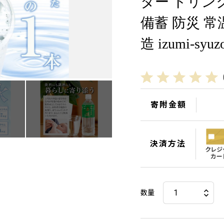
ター ドリン
備蓄 防災 常
造 izumi-syu
寄附金額
決済方法
数量