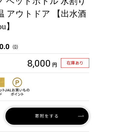
ク ペットボトル 水割り
温 アウトドア 【出水酒
zou】
0.0
(
0
)
8,000
在庫あり
円
寄附をする