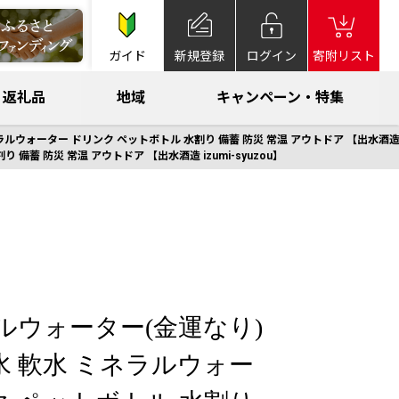
ガイド
新規登録
ログイン
寄附リスト
返礼品
地域
キャンペーン・特集
ラルウォーター ドリンク ペットボトル 水割り 備蓄 防災 常温 アウトドア 【出水酒造 iz
備蓄 防災 常温 アウトドア 【出水酒造 izumi-syuzou】
ネラルウォーター(金運なり)
 水 軟水 ミネラルウォー