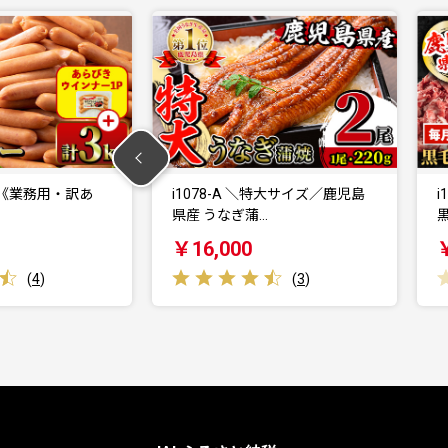
 ＼特大サイズ／鹿児島
i1008 ＜定期便・計12回(連続)＞
蒲…
黒毛和牛黒…
￥165,000
(
3
)
(
0
)