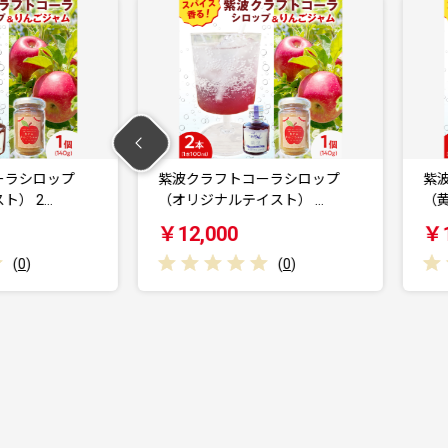
コーラシロップ
紫波クラフトコーラシロップ
イスト） …
（黄昏テイスト） 2本 …
￥12,000
(
0
)
(
0
)