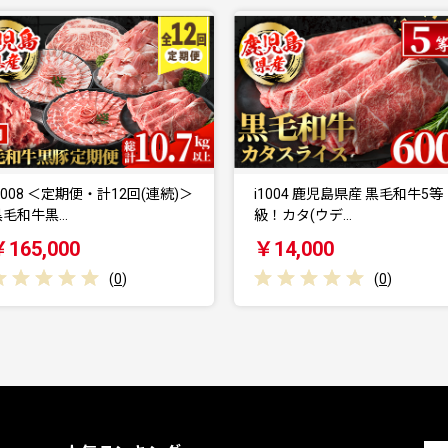
i1004 鹿児島県産 黒毛和牛5等
i824 《毎月数量限定》＜定
級！カタ(ウデ…
便・計3回(連続)…
￥14,000
￥23,000
(
0
)
(
0
)