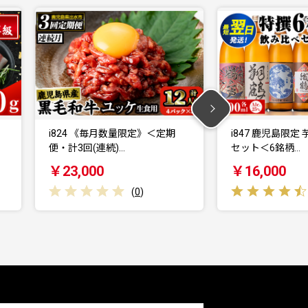
期
i847 鹿児島限定 芋焼酎飲み比べ
i505 鹿児島
セット＜6銘柄…
セット(約140…
￥16,000
￥14,000
(
7
)