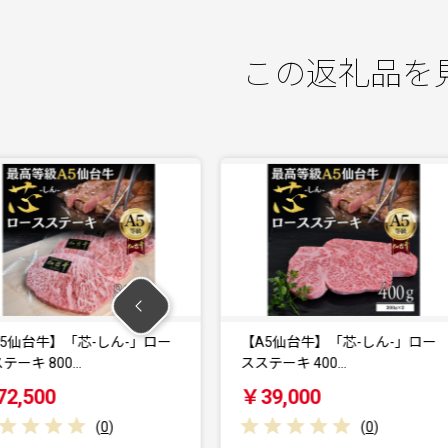
この返礼品を
「芯-しん-」ロー
【A5仙台牛】「芯-しん-」ロー
0…
スステーキ 400…
ス
￥39,000
(
0
)
(
0
)