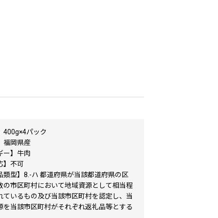
400g×4パック
】福岡県産
ギー】牛肉
応】不可
類型】8.-ハ 都道府県が当該都道府県の区
数の市区町村において地域資源として相当程
れているもの及び当該市区町村を認定し、当
源を当該市区町村がそれぞれ返礼品等とする