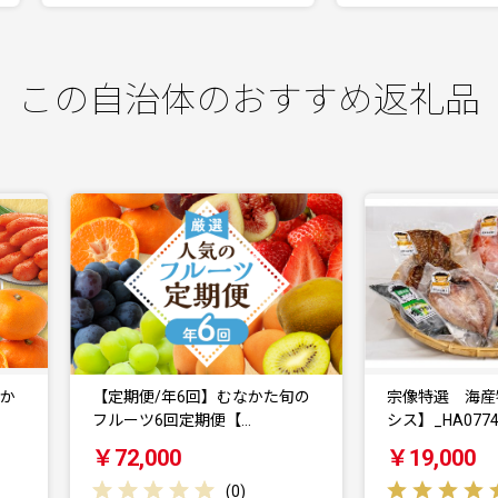
この自治体のおすすめ返礼品
【定期便/年6回】むなかた旬の
宗像特選 海産物セット【オ
フルーツ6回定期便【…
シス】_HA0774
￥72,000
￥19,000
(
0
)
(
1
)