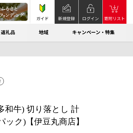
ガイド
新規登録
ログイン
寄附リスト
返礼品
地域
キャンペーン・特集
凍
多和牛) 切り落とし 計
0g×4パック)【伊豆丸商店】