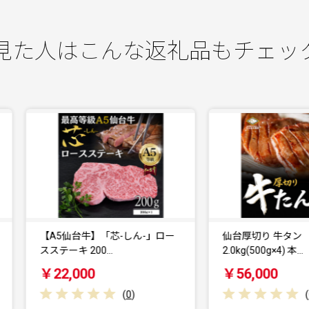
見た人はこんな返礼品もチェッ
【A5仙台牛】「芯-しん-」ロー
仙台厚切り 牛タン
ステーキ 200…
2.0kg(500g×4) 本…
￥22,000
￥56,000
(
0
)
(
0
)