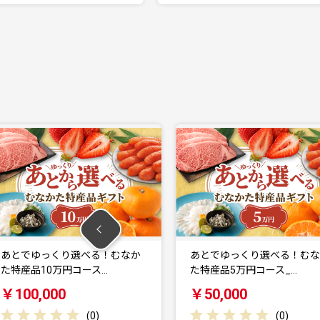
り選べる！むなか
あとでゆっくり選べる！むなか
円コース…
た特産品5万円コース_…
￥50,000
(
0
)
(
0
)