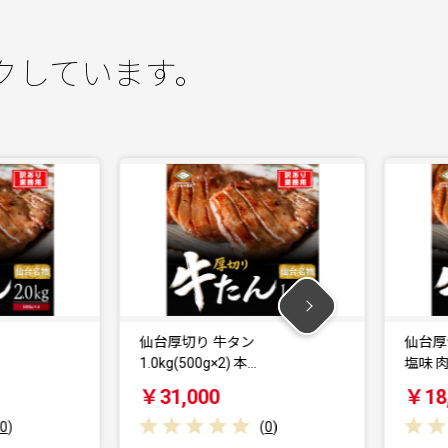
クしています。
仙台厚切り 牛タン
仙台厚切り 牛タン 
1.0kg(500g×2) 本…
塩味 肉厚…
￥31,000
￥18,500
(
0
)