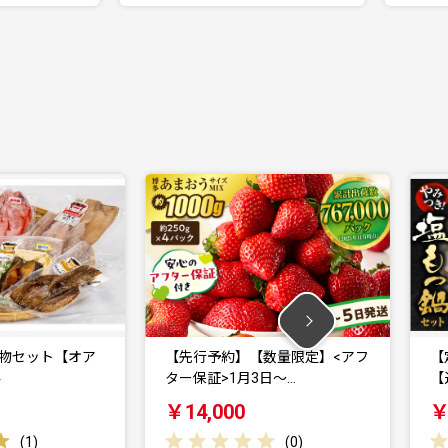
ア
【先行予約】【数量限定】<アフ
【定期便/6回/
ター保証>1月3日～…
【道の駅むなかた
￥14,000
￥104,000
(
0
)