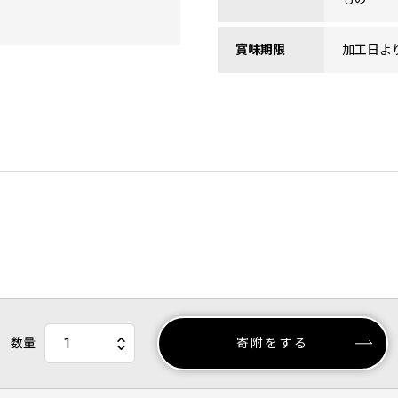
賞味期限
加工日よ
数量
寄附をする