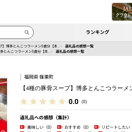
ランキング
プ】博多とんこつラーメン5食分【本…
返礼品の感想一覧
博多とんこつラーメン5食分【本…
返礼品の感想一覧
福岡県 篠栗町
【4種の豚骨スープ】博多とんこつラーメ
0.0
(
0
)
返礼品への感想（集計）
美味しい（0）
おすすめ（0）
リピートしたい