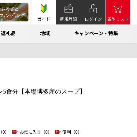
ガイド
新規登録
ログイン
寄附リスト
返礼品
地域
キャンペーン・特集
ン5食分【本場博多産のスープ】
（0）
お気に入り（0）
便利（0）