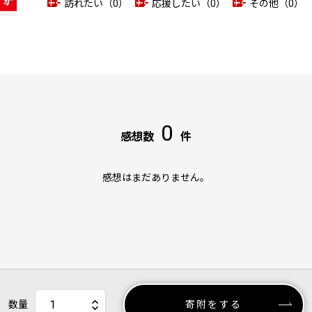
訪れたい（0）
応援したい（0）
その他（0）
0
感想数
件
感想はまだありません。
数量
寄附をする